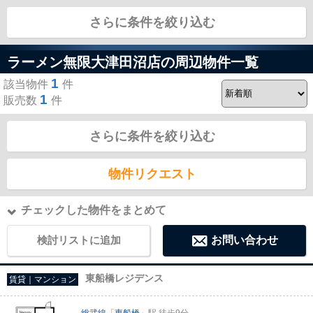
さらに条件を絞り込む
株式会社レイエス
ラーメン無限大津田沼店の周辺物件一覧
1
該当物件
件
1
販売数
件
さらに条件を絞り込む
物件リクエスト
チェックした物件をまとめて
検討リストに追加
お問い合わせ
東船橋レジデンス
賃貸｜マンション
総武線
「
東船橋
」駅 徒歩9分