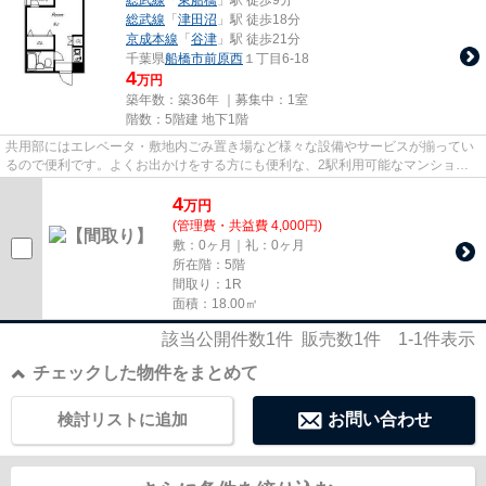
総武線
「
津田沼
」駅 徒歩18分
京成本線
「
谷津
」駅 徒歩21分
千葉県
船橋市
前原西
１丁目6-18
4
万円
築年数：築36年 ｜募集中：
1室
階数：5階建 地下1階
共用部にはエレベータ・敷地内ごみ置き場など様々な設備やサービスが揃ってい
るので便利です。よくお出かけをする方にも便利な、2駅利用可能なマンション
です。遠くの風景を見つめるこ...
4
万
円
(管理費・共益費 4,000円)
敷：0ヶ月｜礼：0ヶ月
所在階：5階
間取り：1R
面積：18.00㎡
該当公開件数
1
件 販売数
1
件
1-1
件表示
チェックした物件をまとめて
検討リストに追加
お問い合わせ