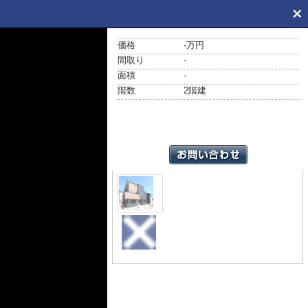
価格
-万円
間取り
-
面積
-
階数
2階建
外観