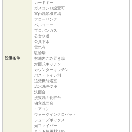
カードキー
ガスコンロ設置可
室内洗濯機置場
フローリング
バルコニー
プロパンガス
公営水道
公共下水
電気有
駐輪場
設備条件
敷地内ごみ置き場
対面式キッチン
カウンターキッチン
バス・トイレ別
追焚機能浴室
温水洗浄便座
洗面台
洗髪洗面化粧台
独立洗面台
エアコン
ウォークインクロゼット
シューズボックス
光ファイバー
ネット使用料無料