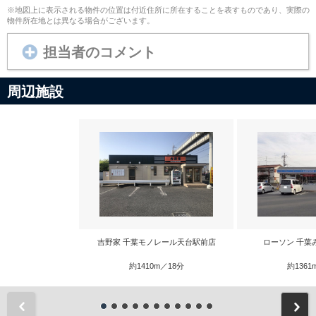
※地図上に表示される物件の位置は付近住所に所在することを表すものであり、実際の
物件所在地とは異なる場合がございます。
担当者のコメント
周辺施設
吉野家 千葉モノレール天台駅前店
ローソン 千葉
約1410m／18分
約1361
前