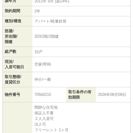
築年月
2011年 9月 (築14年)
契約期間
2年
種別/構造
アパート/軽量鉄骨
部屋/
所在階/
203/2階/2階建
階建
総戸数
16戸
現況/
空家/即時
入居可能日
取引態様/
仲介/一般
賃貸区分
取引条件の有
物件番号
70560215
2026年08月08日
効期限
閑静な住宅地
保証人不要
２人入居可
法人可
フリーレント 1ヶ月