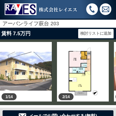
株式会社レイエス
アーバンライフ萩台 203
賃料
7.5
万円
検討リストに追加
1/14
2/14
メールでお問い合わせする(無料)