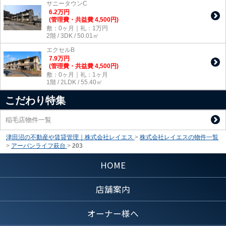
サニータウンC
6.2
万
円
(管理費・共益費 4,500円)
敷：0ヶ月｜礼：1万円
2階 / 3DK / 50.01㎡
エクセルB
7.9
万
円
(管理費・共益費 4,500円)
敷：0ヶ月｜礼：1ヶ月
1階 / 2LDK / 55.40㎡
こだわり特集
稲毛店物件一覧
津田沼の不動産や賃貸管理｜株式会社レイエス
>
株式会社レイエスの物件一覧
>
アーバンライフ萩台
>
203
HOME
店舗案内
オーナー様へ