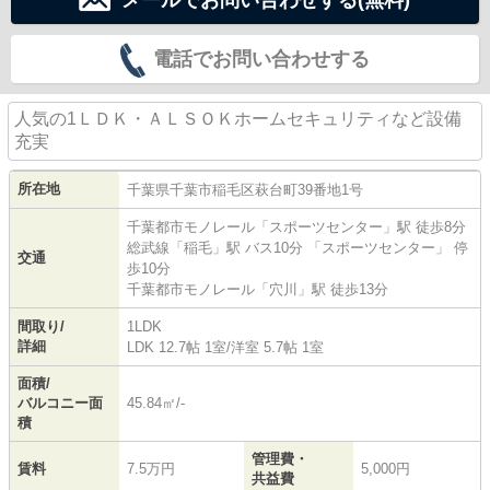
電話でお問い合わせする
人気の1ＬＤＫ・ＡＬＳＯＫホームセキュリティなど設備
充実
所在地
千葉県
千葉市稲毛区
萩台町
39番地1号
千葉都市モノレール
「
スポーツセンター
」駅 徒歩8分
総武線
「
稲毛
」駅 バス10分 「スポーツセンター」 停
交通
歩10分
千葉都市モノレール
「
穴川
」駅 徒歩13分
間取り/
1LDK
詳細
LDK 12.7帖 1室
/
洋室 5.7帖 1室
面積/
バルコニー面
45.84㎡/-
積
管理費・
賃料
7.5万円
5,000円
共益費