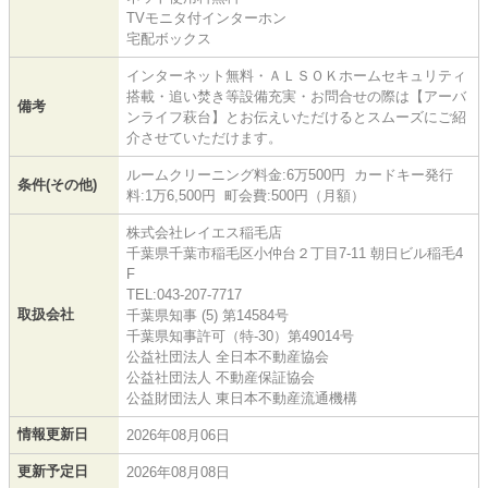
TVモニタ付インターホン
宅配ボックス
インターネット無料・ＡＬＳＯＫホームセキュリティ
搭載・追い焚き等設備充実・お問合せの際は【アーバ
備考
ンライフ萩台】とお伝えいただけるとスムーズにご紹
介させていただけます。
ルームクリーニング料金:6万500円 カードキー発行
条件(その他)
料:1万6,500円 町会費:500円（月額）
株式会社レイエス稲毛店
千葉県千葉市稲毛区小仲台２丁目7-11 朝日ビル稲毛4
F
TEL:043-207-7717
取扱会社
千葉県知事 (5) 第14584号
千葉県知事許可（特-30）第49014号
公益社団法人 全日本不動産協会
公益社団法人 不動産保証協会
公益財団法人 東日本不動産流通機構
情報更新日
2026年08月06日
更新予定日
2026年08月08日