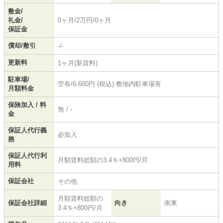
敷金/
礼金/
0ヶ月/2万円/0ヶ月
保証金
償却/敷引
-/-
更新料
1ヶ月(新賃料)
駐車場/
空有/6,600円 (税込) 敷地内駐車場有
月額料金
保険加入 / 料
無 / -
金
保証人代行義
必加入
務
保証人代行利
月額賃料総額の3.4％+800円/月
用料
保証会社
その他
月額賃料総額の
保証会社詳細
向き
南東
3.4％+800円/月