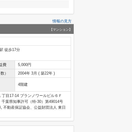
情報の見方
【マンション】
駅 徒歩17分
益費
5,000円
年数）
2004年 3月 ( 築22年 )
4階建
丁目17-14 ブランノワールビル６Ｆ
4号 千葉県知事許可（特-30）第49014号
人 不動産保証協会、公益財団法人 東日