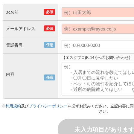
お名前
必須
メールアドレス
必須
電話番号
任意
【エスタブロ(K-147)へのお問い合わせ】
内容
任意
※
利用規約
及び
プライバシーポリシー
を必ずお読みください。左記内容に同
さい。
未入力項目がありま