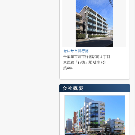
セレサ市川行徳
千葉県市川市行徳駅前１丁目
東西線「行徳」駅 徒歩7分
築4年