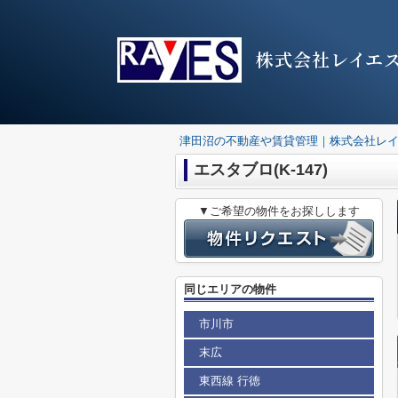
株式会社レイエ
津田沼の不動産や賃貸管理｜株式会社レ
エスタブロ(K-147)
▼ご希望の物件をお探しします
同じエリアの物件
市川市
末広
東西線 行徳