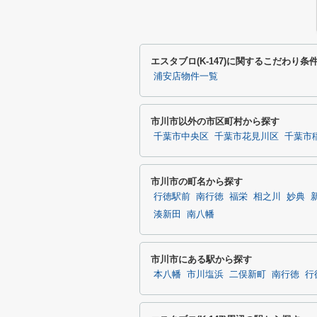
エスタブロ(K-147)に関するこだわり条
浦安店物件一覧
市川市以外の市区町村から探す
千葉市中央区
千葉市花見川区
千葉市
市川市の町名から探す
行徳駅前
南行徳
福栄
相之川
妙典
湊新田
南八幡
市川市にある駅から探す
本八幡
市川塩浜
二俣新町
南行徳
行