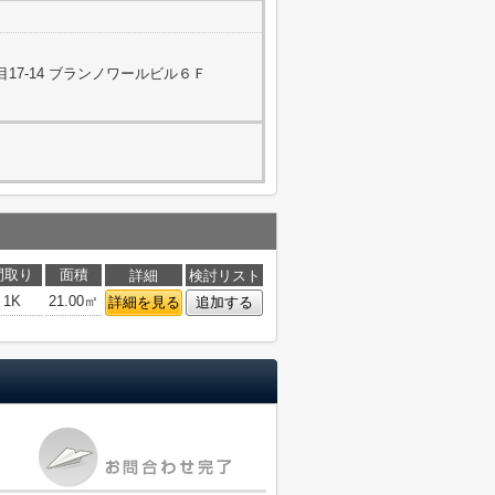
17-14 ブランノワールビル６Ｆ
間取り
面積
詳細
検討リスト
1K
21.00㎡
詳細を見る
追加する