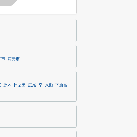
谷市
浦安市
宝
原木
日之出
広尾
幸
入船
下新宿