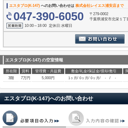
エスタブロ(K-147)
へのお問い合わせは
株式会社レイエス浦安店まで
047-390-6050
〒279-0002
千葉県浦安市北栄１丁目
10:00～18:00 定休日:水曜日
エスタブロ(K-147)
の空室情報
所在階
賃料
管理費・共益費
敷金/礼金/保証金/償却/敷引
3階
7万円
5,000円
/
/
/
/
1ヶ月
0ヶ月
0ヶ月
-
-
エスタブロ(K-147)
へのお問い合わせ