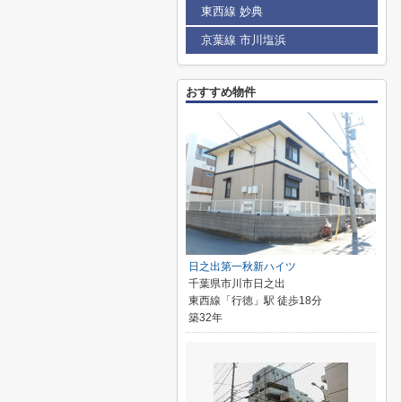
東西線 妙典
京葉線 市川塩浜
おすすめ物件
日之出第一秋新ハイツ
千葉県市川市日之出
東西線「行徳」駅 徒歩18分
築32年