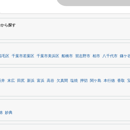
件から探す
稲毛区
千葉市若葉区
千葉市美浜区
船橋市
習志野市
柏市
八千代市
鎌ケ
新井
末広
田尻
新浜
富浜
高谷
欠真間
塩焼
押切
関ケ島
本行徳
香取
徳
妙典