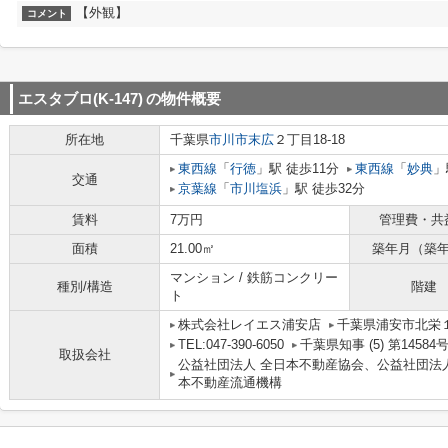
【外観】
コメント
エスタブロ(K-147)
の物件概要
所在地
千葉県
市川市
末広
２丁目18-18
東西線
「
行徳
」駅 徒歩11分
東西線
「
妙典
」
交通
京葉線
「
市川塩浜
」駅 徒歩32分
賃料
7万円
管理費・共
面積
21.00㎡
築年月（築
マンション / 鉄筋コンクリー
種別/構造
階建
ト
株式会社レイエス浦安店
千葉県浦安市北栄１
TEL:047-390-6050
千葉県知事 (5) 第1458
取扱会社
公益社団法人 全日本不動産協会、公益社団法
本不動産流通機構