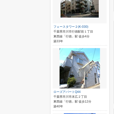
フェースタワー２(K-030)
千葉県市川市行徳駅前１丁目
東西線「行徳」駅 徒歩4分
築33年
ローズアパートQ44
千葉県市川市末広２丁目
東西線「行徳」駅 徒歩12分
築40年