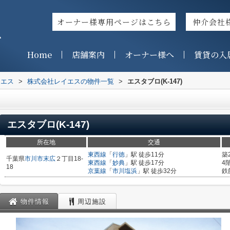
オーナー様専用ページはこちら
仲介会社
ス
Home
店舗案内
オーナー様へ
賃貸の入
イエス
>
株式会社レイエスの物件一覧
>
エスタブロ(K-147)
エスタブロ(K-147)
所在地
交通
東西線
「
行徳
」駅 徒歩11分
築
千葉県
市川市
末広
２丁目18-
東西線
「
妙典
」駅 徒歩17分
4
18
京葉線
「
市川塩浜
」駅 徒歩32分
鉄
物件情報
周辺施設