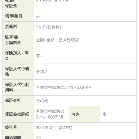
礼金/
0ヶ月/0ヶ月/0ヶ月
保証金
償却/敷引
-/-
更新料
1ヶ月(新賃料)
駐車場/
近隣/ 金額・空き要確認
月額料金
保険加入 / 料
有 / -
金
保証人代行義
必加入
務
保証人代行利
月額賃料総額の3.4％+800円/月
用料
保証会社
その他
月額賃料総額の
保証会社詳細
向き
南
3.4％+800円/月
築年月
2004年 3月 (築22年)
契約期間
2年