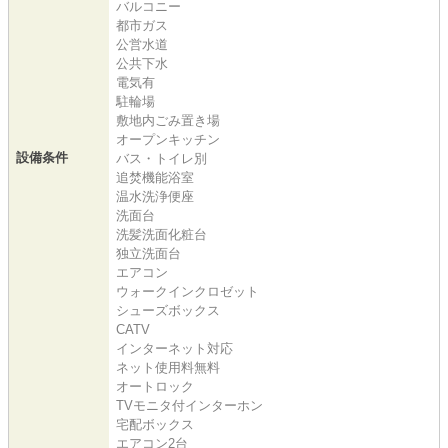
バルコニー
都市ガス
公営水道
公共下水
電気有
駐輪場
敷地内ごみ置き場
オープンキッチン
設備条件
バス・トイレ別
追焚機能浴室
温水洗浄便座
洗面台
洗髪洗面化粧台
独立洗面台
エアコン
ウォークインクロゼット
シューズボックス
CATV
インターネット対応
ネット使用料無料
オートロック
TVモニタ付インターホン
宅配ボックス
エアコン2台