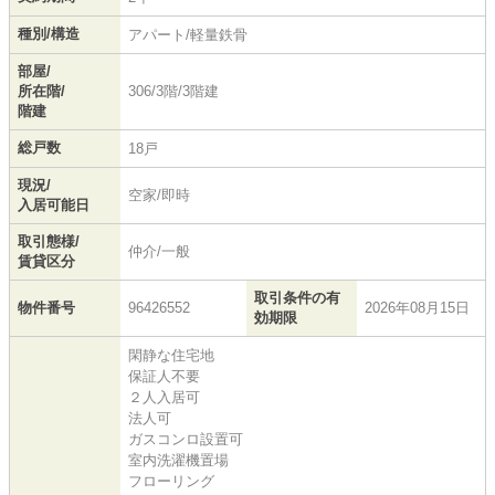
種別/構造
アパート/軽量鉄骨
部屋/
所在階/
306/3階/3階建
階建
総戸数
18戸
現況/
空家/即時
入居可能日
取引態様/
仲介/一般
賃貸区分
取引条件の有
物件番号
96426552
2026年08月15日
効期限
閑静な住宅地
保証人不要
２人入居可
法人可
ガスコンロ設置可
室内洗濯機置場
フローリング