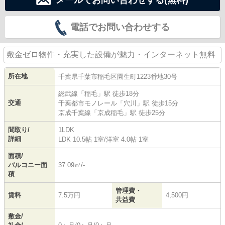
電話でお問い合わせする
敷金ゼロ物件・充実した設備が魅力・インターネット無料
所在地
千葉県
千葉市稲毛区
園生町
1223番地30号
総武線
「
稲毛
」駅 徒歩18分
交通
千葉都市モノレール
「
穴川
」駅 徒歩15分
京成千葉線
「
京成稲毛
」駅 徒歩25分
間取り/
1LDK
詳細
LDK 10.5帖 1室
/
洋室 4.0帖 1室
面積/
バルコニー面
37.09㎡/-
積
管理費・
賃料
7.5万円
4,500円
共益費
敷金/