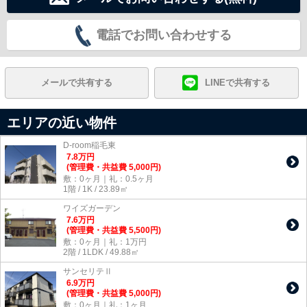
電話でお問い合わせする
メールで共有する
LINEで共有する
エリアの近い物件
D-room稲毛東
7.8
万
円
(管理費・共益費 5,000円)
敷：0ヶ月｜礼：0.5ヶ月
1階 / 1K / 23.89㎡
ワイズガーデン
7.6
万
円
(管理費・共益費 5,500円)
敷：0ヶ月｜礼：1万円
2階 / 1LDK / 49.88㎡
サンセリテⅡ
6.9
万
円
(管理費・共益費 5,000円)
敷：0ヶ月｜礼：1ヶ月