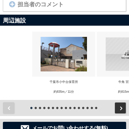
担当者のコメント
周辺施設
千葉市小中台保育所
牛角 
約835m／11分
約815
前
メールでお問い合わせする(無料)