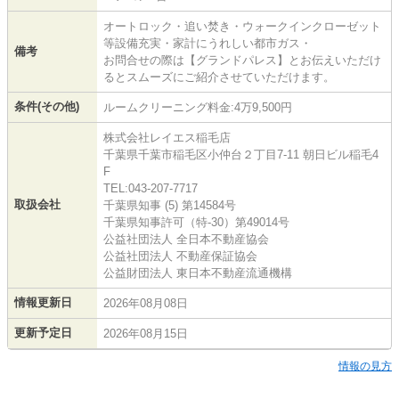
オートロック・追い焚き・ウォークインクローゼット
等設備充実・家計にうれしい都市ガス・
備考
お問合せの際は【グランドパレス】とお伝えいただけ
るとスムーズにご紹介させていただけます。
条件(その他)
ルームクリーニング料金:4万9,500円
株式会社レイエス稲毛店
千葉県千葉市稲毛区小仲台２丁目7-11 朝日ビル稲毛4
F
TEL:043-207-7717
取扱会社
千葉県知事 (5) 第14584号
千葉県知事許可（特-30）第49014号
公益社団法人 全日本不動産協会
公益社団法人 不動産保証協会
公益財団法人 東日本不動産流通機構
情報更新日
2026年08月08日
更新予定日
2026年08月15日
情報の見方