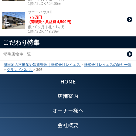
1階 / 2LDK / 54.65㎡
サニーハウスD
7.9
万
円
(管理費・共益費 4,500円)
敷：0ヶ月｜礼：1ヶ月
1階 / 2DK / 48.79㎡
こだわり特集
稲毛店物件一覧
津田沼の不動産や賃貸管理｜株式会社レイエス
>
株式会社レイエスの物件一覧
>
グランドパレス
>
306
HOME
店舗案内
オーナー様へ
会社概要