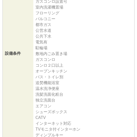
ガスコンロ設置可
室内洗濯機置場
フローリング
バルコニー
都市ガス
公営水道
公共下水
電気有
駐輪場
設備条件
敷地内ごみ置き場
ガスコンロ
コンロ２口以上
オープンキッチン
バス・トイレ別
追焚機能浴室
温水洗浄便座
洗髪洗面化粧台
独立洗面台
エアコン
シューズボックス
CATV
インターネット対応
TVモニタ付インターホン
ディンプルキー