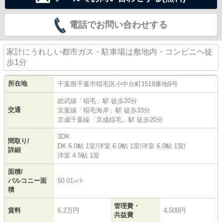
電話でお問い合わせする
家計にうれしい都市ガス・駐車場は敷地内・コンビニヘ徒
歩1分
所在地
千葉県
千葉市稲毛区
小中台町
1518番地9号
総武線
「
稲毛
」駅 徒歩20分
交通
京葉線
「
稲毛海岸
」駅 徒歩33分
京成千葉線
「
京成稲毛
」駅 徒歩20分
3DK
間取り/
DK 6.0帖 1室
/
洋室 6.0帖 1室
/
洋室 6.0帖 1室
/
詳細
洋室 4.5帖 1室
面積/
バルコニー面
50.01㎡/-
積
管理費・
賃料
6.2万円
4,500円
共益費