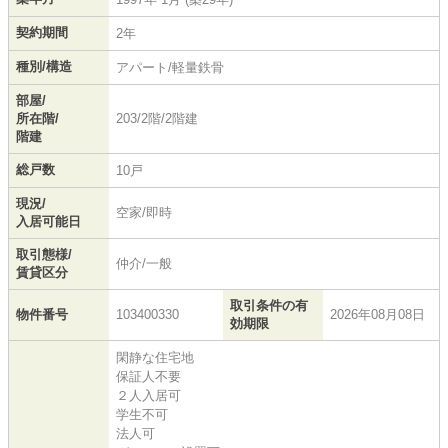
契約期間
2年
種別/構造
アパート/軽量鉄骨
部屋/
所在階/
203/2階/2階建
階建
総戸数
10戸
現況/
空家/即時
入居可能日
取引態様/
仲介/一般
賃貸区分
取引条件の有
物件番号
103400330
2026年08月08日
効期限
閑静な住宅地
保証人不要
２人入居可
学生不可
法人可