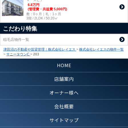
6.8
万
円
(管理費・共益費 5,000円)
敷：0ヶ月｜礼：1ヶ月
3階 / 2LDK / 50.20㎡
こだわり特集
稲毛店物件一覧
津田沼の不動産や賃貸管理｜株式会社レイエス
>
株式会社レイエスの物件一覧
>
サニータウンC
>
203
HOME
店舗案内
オーナー様へ
会社概要
サイトマップ