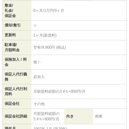
敷金/
礼金/
0ヶ月/1万円/0ヶ月
保証金
償却/敷引
-/-
更新料
1ヶ月(新賃料)
駐車場/
空有/9,900円 (税込)
月額料金
保険加入 / 料
無 / -
金
保証人代行義
必加入
務
保証人代行利
月額賃料総額の3.4％+800円/月
用料
保証会社
その他
月額賃料総額の
保証会社詳細
向き
南東
3.4％+800円/月
築年月
1997年 1月 (築29年)