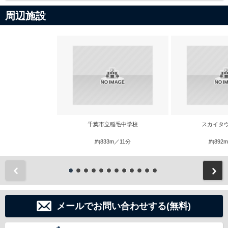
周辺施設
千葉市立稲毛中学校
スカイタ
約833m／11分
約892
前
メールでお問い合わせする(無料)