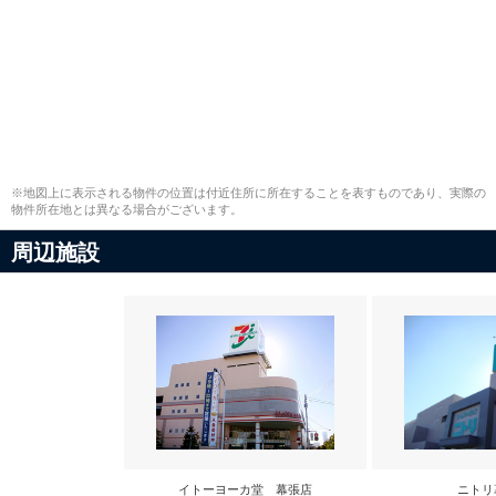
※地図上に表示される物件の位置は付近住所に所在することを表すものであり、実際の
物件所在地とは異なる場合がございます。
周辺施設
イトーヨーカ堂 幕張店
ニトリ