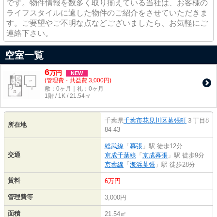
です。物件情報を数多く取り揃えている当社は、お客様の
ライフスタイルに適した物件のご紹介をさせていただきま
す。ご要望やご不明な点などございましたら、お気軽にご
連絡下さい。
空室一覧
6
万
円
NEW
(管理費・共益費 3,000円)
敷：0ヶ月｜礼：0ヶ月
1階 / 1K / 21.54㎡
千葉県
千葉市花見川区
幕張町
３丁目8
所在地
84-43
総武線
「
幕張
」駅 徒歩12分
交通
京成千葉線
「
京成幕張
」駅 徒歩9分
京葉線
「
海浜幕張
」駅 徒歩28分
賃料
6万円
管理費等
3,000円
面積
21.54㎡