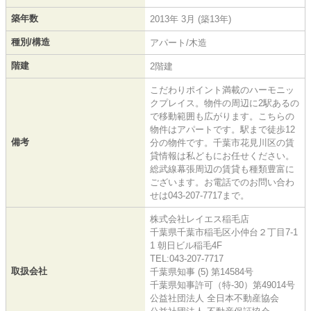
築年数
2013年 3月 (築13年)
種別/構造
アパート/木造
階建
2階建
こだわりポイント満載のハーモニッ
クプレイス。物件の周辺に2駅あるの
で移動範囲も広がります。こちらの
物件はアパートです。駅まで徒歩12
備考
分の物件です。千葉市花見川区の賃
貸情報は私どもにお任せください。
総武線幕張周辺の賃貸も種類豊富に
ございます。お電話でのお問い合わ
せは043-207-7717まで。
株式会社レイエス稲毛店
千葉県千葉市稲毛区小仲台２丁目7-1
1 朝日ビル稲毛4F
TEL:043-207-7717
取扱会社
千葉県知事 (5) 第14584号
千葉県知事許可（特-30）第49014号
公益社団法人 全日本不動産協会