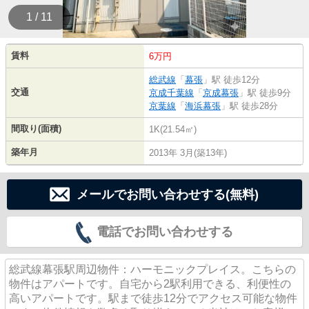
1 / 11
賃料
6万円
総武線
「
幕張
」駅 徒歩12分
交通
京成千葉線
「
京成幕張
」駅 徒歩9分
京葉線
「
海浜幕張
」駅 徒歩28分
間取り(面積)
1K(21.54㎡)
築年月
2013年 3月(築13年)
メールでお問い合わせする(無料)
電話でお問い合わせする
総武線幕張駅周辺物件：ハーモニックプレイス。こちらの
物件はアパートです。自宅から2駅利用できる、利便性の
高いアパートです。駅まで徒歩12分でアクセス可能な物件