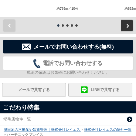
約789m／10分
約832
前
メールでお問い合わせする(無料)
電話でお問い合わせする
現況の確認はお気軽にお問い合わせください。
メールで共有する
LINEで共有する
こだわり特集
稲毛店物件一覧
津田沼の不動産や賃貸管理｜株式会社レイエス
>
株式会社レイエスの物件一覧
>
ハーモニックプレイス