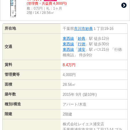
(管理費・共益費 4,000円)
敷：0万円｜礼：1ヶ月
2階 / 1K / 28.56㎡
所在地
千葉県
市川市
妙典
１丁目19-16
東西線
「
妙典
」駅 徒歩12分
東西線
「
行徳
」駅 徒歩30分
交通
東西線
「
浦安
」駅 バス21分 「行徳
橋南詰」 停歩9分
賃料
8.4万円
管理費等
4,000円
面積
28.56㎡
築年数
2015年 9月 (築10年)
種別/構造
アパート/木造
階建
2階建
株式会社レイエス浦安店
千葉県浦安市北栄１丁目17-14 ブラ