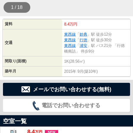
1 / 18
賃料
8.4万円
東西線
「
妙典
」駅 徒歩12分
東西線
「
行徳
」駅 徒歩30分
交通
東西線
「
浦安
」駅 バス21分 「行徳
橋南詰」 停歩9分
間取り(面積)
1K(28.56㎡)
築年月
2015年 9月(築10年)
メールでお問い合わせする(無料)
電話でお問い合わせする
空室一覧
8.4
万
円
NEW