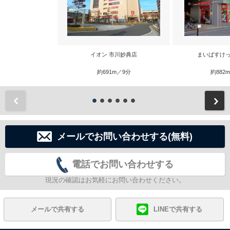
イオン 市川妙典店
まいばすけっ
約691m／9分
約882
前
メールでお問い合わせする(無料)
電話でお問い合わせする
現況の確認はお気軽にお問い合わせください。
メールで共有する
LINEで共有する