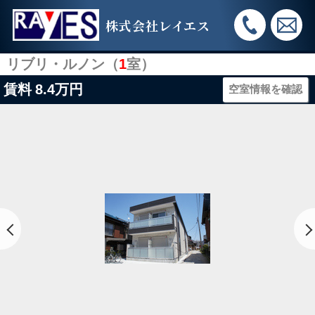
株式会社レイエス
リブリ・ルノン（
1
室）
賃料
8.4万円
空室情報を確認