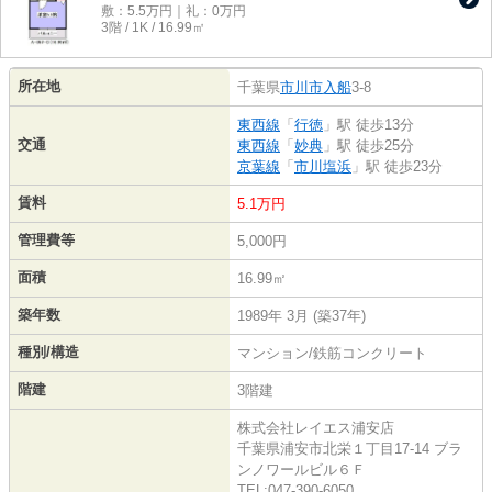
敷：5.5万円｜礼：0万円
3階 / 1K / 16.99㎡
所在地
千葉県
市川市
入船
3-8
東西線
「
行徳
」駅 徒歩13分
交通
東西線
「
妙典
」駅 徒歩25分
京葉線
「
市川塩浜
」駅 徒歩23分
賃料
5.1万円
管理費等
5,000円
面積
16.99㎡
築年数
1989年 3月 (築37年)
種別/構造
マンション/鉄筋コンクリート
階建
3階建
株式会社レイエス浦安店
千葉県浦安市北栄１丁目17-14 ブラ
ンノワールビル６Ｆ
TEL:047-390-6050