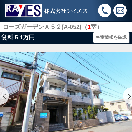
株式会社レイエス
ローズガーデンＡ５２(A-052)（
1
室）
賃料
5.1万円
空室情報を確認