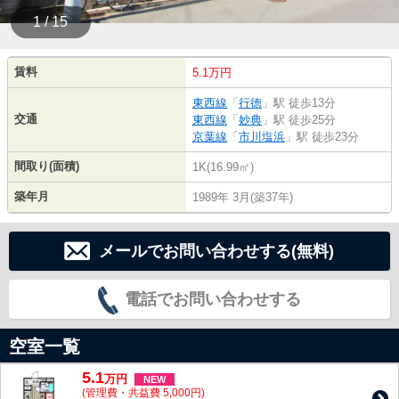
1 / 15
賃料
5.1万円
東西線
「
行徳
」駅 徒歩13分
交通
東西線
「
妙典
」駅 徒歩25分
京葉線
「
市川塩浜
」駅 徒歩23分
間取り(面積)
1K(16.99㎡)
築年月
1989年 3月(築37年)
メールでお問い合わせする(無料)
電話でお問い合わせする
空室一覧
5.1
万
円
NEW
(管理費・共益費 5,000円)