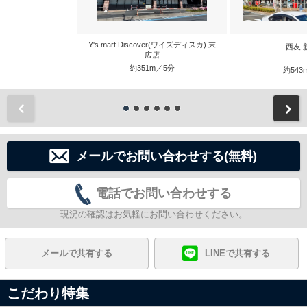
Y's mart Discover(ワイズディスカ) 末
西友 
広店
約351m／5分
約543
前
メールでお問い合わせする(無料)
電話でお問い合わせする
現況の確認はお気軽にお問い合わせください。
メールで共有する
LINEで共有する
こだわり特集