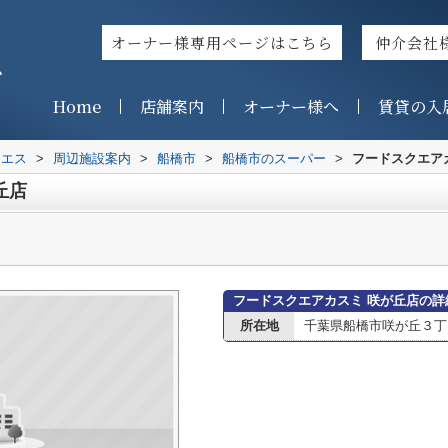
オーナー様専用ページはこちら
仲介会社
ス
Home
店舗案内
オーナー様へ
賃貸の入
イエス
>
周辺施設案内
>
船橋市
>
船橋市のスーパー
>
フードスクエア
丘店
フードスクエアカスミ 咲が丘店の詳
所在地
千葉県船橋市咲が丘３丁目