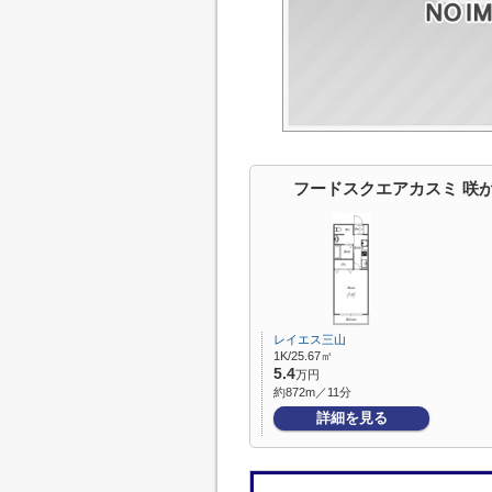
フードスクエアカスミ 咲
レイエス三山
1K/25.67㎡
5.4
万円
約872m／11分
詳細を見る