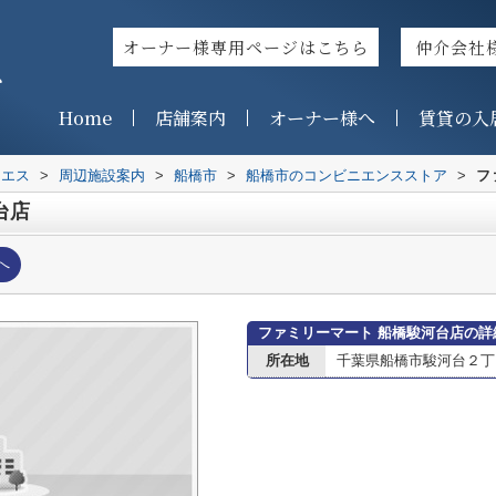
オーナー様専用ページはこちら
仲介会社
ス
Home
店舗案内
オーナー様へ
賃貸の入
イエス
>
周辺施設案内
>
船橋市
>
船橋市のコンビニエンスストア
>
フ
台店
へ
ファミリーマート 船橋駿河台店の詳
所在地
千葉県船橋市駿河台２丁目