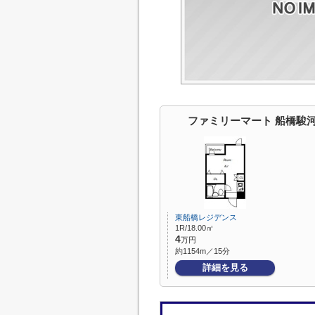
ファミリーマート 船橋駿
東船橋レジデンス
1R/18.00㎡
4
万円
約1154m／15分
詳細を見る