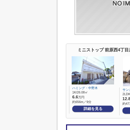
ミニストップ 前原西4丁
ハミング・中野木
サン
1K/26.08㎡
2LDK
6.6
万円
12.
約656m／9分
約47
詳細を見る