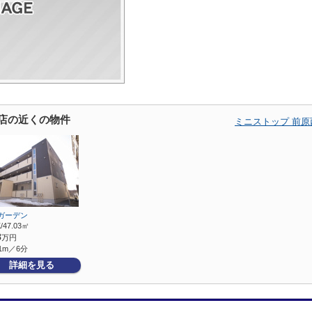
目店の近くの物件
ミニストップ 前
ガーデン
/47.03㎡
8
万円
1m／6分
詳細を見る