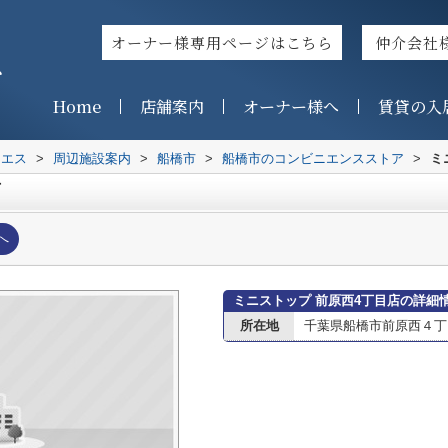
オーナー様専用ページはこちら
仲介会社
ス
Home
店舗案内
オーナー様へ
賃貸の入
イエス
>
周辺施設案内
>
船橋市
>
船橋市のコンビニエンスストア
>
ミ
店
へ
ミニストップ 前原西4丁目店の詳細
所在地
千葉県船橋市前原西４丁目1