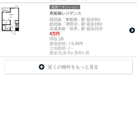
賃貸｜マンション
東船橋レジデンス
総武線「東船橋」駅 徒歩9分
総武線「津田沼」駅 徒歩18分
京成本線「谷津」駅 徒歩21分
4万円
間取:
1R
建物面積:
- / 5.44坪
土地面積:
- / -
敷金/礼金:
0ヶ月/0ヶ月
近くの物件をもっと見る