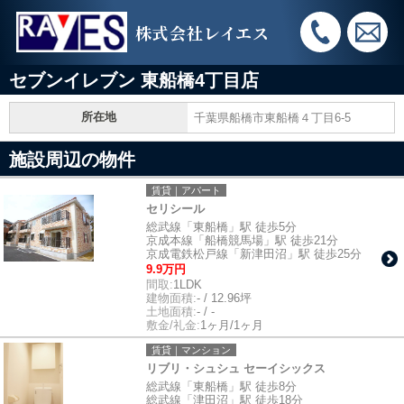
株式会社レイエス
セブンイレブン 東船橋4丁目店
所在地
千葉県船橋市東船橋４丁目6-5
施設周辺の物件
賃貸｜アパート
セリシール
総武線「東船橋」駅 徒歩5分
京成本線「船橋競馬場」駅 徒歩21分
京成電鉄松戸線「新津田沼」駅 徒歩25分
9.9万円
間取:
1LDK
建物面積:
- / 12.96坪
土地面積:
- / -
敷金/礼金:
1ヶ月/1ヶ月
賃貸｜マンション
リブリ・シュシュ セーイシックス
総武線「東船橋」駅 徒歩8分
総武線「津田沼」駅 徒歩18分