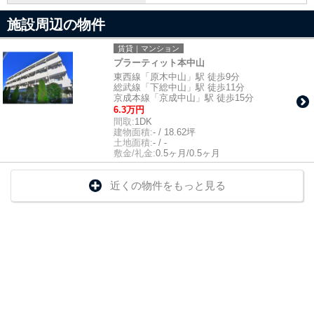
施設周辺の物件
賃貸｜マンション
プラーティット本中山
東西線「原木中山」駅 徒歩9分
総武線「下総中山」駅 徒歩11分
京成本線「京成中山」駅 徒歩15分
6.3万円
間取:
1DK
建物面積:
- / 18.62坪
土地面積:
- / -
敷金/礼金:
0.5ヶ月/0.5ヶ月
近くの物件をもっと見る