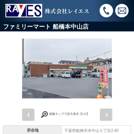
株式会社レイエス
ファミリーマート 船橋本中山店
前
次
画像タップで拡大表示【
1
/1】
所在地
千葉県船橋市本中山５丁目2-40