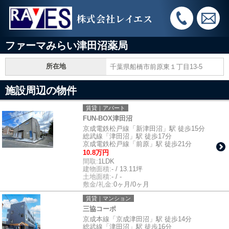
株式会社レイエス
ファーマみらい津田沼薬局
所在地
千葉県船橋市前原東１丁目13-5
施設周辺の物件
賃貸｜アパート
FUN-BOX津田沼
京成電鉄松戸線「新津田沼」駅 徒歩15分
総武線「津田沼」駅 徒歩17分
京成電鉄松戸線「前原」駅 徒歩21分
10.8万円
間取:
1LDK
建物面積:
- / 13.11坪
土地面積:
- / -
敷金/礼金:
0ヶ月/0ヶ月
賃貸｜マンション
三協コーポ
京成本線「京成津田沼」駅 徒歩14分
総武線「津田沼」駅 徒歩16分