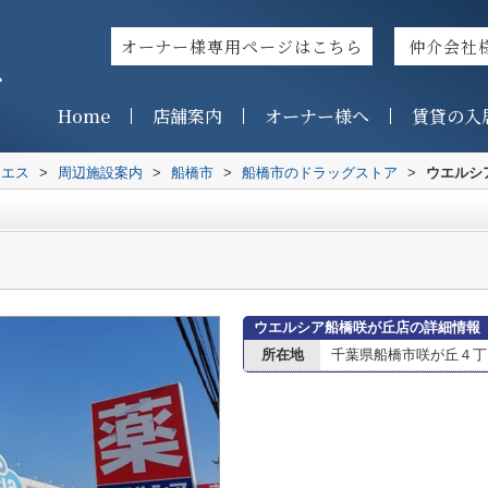
オーナー様専用ページはこちら
仲介会社
ス
Home
店舗案内
オーナー様へ
賃貸の入
イエス
>
周辺施設案内
>
船橋市
>
船橋市のドラッグストア
>
ウエルシ
ウエルシア船橋咲が丘店の詳細情報
所在地
千葉県船橋市咲が丘４丁目