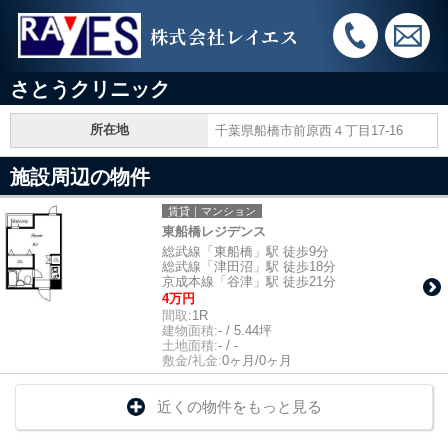
株式会社レイエス
さとうクリニック
所在地
千葉県船橋市前原西４丁目17-16
施設周辺の物件
賃貸｜マンション
東船橋レジデンス
総武線「東船橋」駅 徒歩9分
総武線「津田沼」駅 徒歩18分
京成本線「谷津」駅 徒歩21分
4万円
間取:
1R
建物面積:
- / 5.44坪
土地面積:
- / -
敷金/礼金:
0ヶ月/0ヶ月
近くの物件をもっと見る