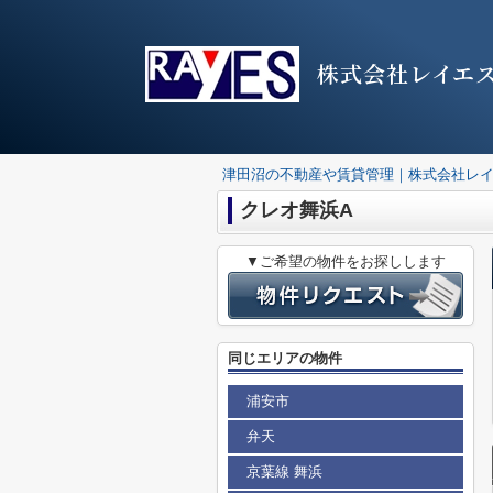
株式会社レイエ
津田沼の不動産や賃貸管理｜株式会社レ
クレオ舞浜A
▼ご希望の物件をお探しします
同じエリアの物件
浦安市
弁天
京葉線 舞浜