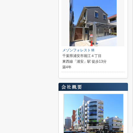
メゾンフォレストⅦ
千葉県浦安市堀江４丁目
東西線「浦安」駅 徒歩13分
築4年