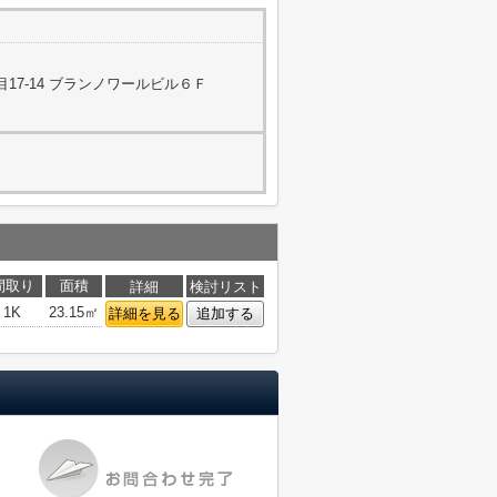
17-14 ブランノワールビル６Ｆ
間取り
面積
詳細
検討リスト
1K
23.15㎡
詳細を見る
追加する