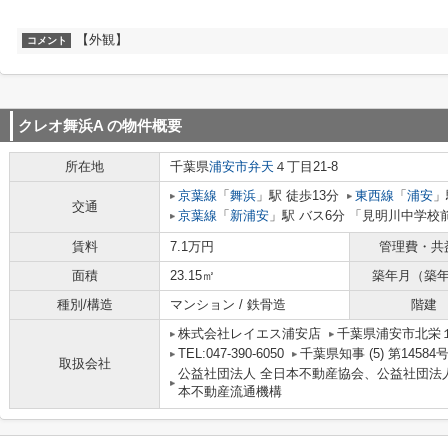
【外観】
コメント
クレオ舞浜A
の物件概要
所在地
千葉県
浦安市
弁天
４丁目21-8
京葉線
「
舞浜
」駅 徒歩13分
東西線
「
浦安
」
交通
京葉線
「
新浦安
」駅 バス6分 「見明川中学校
賃料
7.1万円
管理費・共
面積
23.15㎡
築年月（築
種別/構造
マンション / 鉄骨造
階建
株式会社レイエス浦安店
千葉県浦安市北栄１
TEL:047-390-6050
千葉県知事 (5) 第1458
取扱会社
公益社団法人 全日本不動産協会、公益社団法
本不動産流通機構