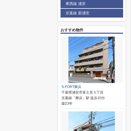
東西線 浦安
京葉線 新浦安
おすすめ物件
S-FORT舞浜
千葉県浦安市富士見５丁目
京葉線「舞浜」駅 徒歩10分
築23年