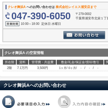
クレオ舞浜A
へのお問い合わせは
株式会社レイエス浦安店まで
047-390-6050
〒279-0002
千葉県浦安市北栄１丁目
10:00～18:00 定休日:水曜日
クレオ舞浜A
の空室情報
所在階
賃料
管理費・共益費
敷金/礼金/保証金/償却/敷引
2階
7.1万円
3,500円
/
/
/
/
1ヶ月
0ヶ月
-
-
-
クレオ舞浜A
へのお問い合わせ