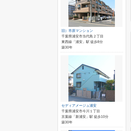
旧）市原マンション
千葉県浦安市当代島２丁目
東西線「浦安」駅 徒歩8分
築30年
セディアメージュ浦安
千葉県浦安市今川１丁目
京葉線「新浦安」駅 徒歩10分
築30年