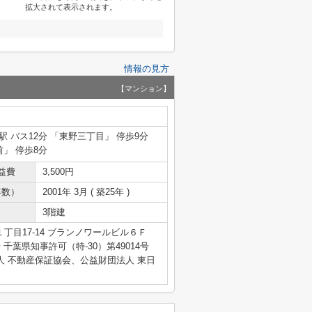
拡大されて表示されます。
情報の見方
【マンション】
駅 バス12分 「東野三丁目」 停歩9分
前」 停歩8分
益費
3,500円
年数）
2001年 3月 ( 築25年 )
3階建
丁目17-14 ブランノワールビル６Ｆ
4号 千葉県知事許可（特-30）第49014号
人 不動産保証協会、公益財団法人 東日