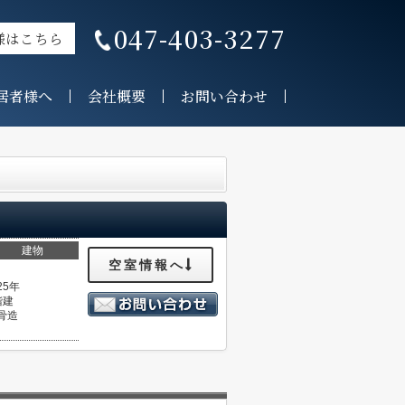
047-403-3277
様はこちら
居者様へ
会社概要
お問い合わせ
建物
空室情報へ
25年
階建
骨造