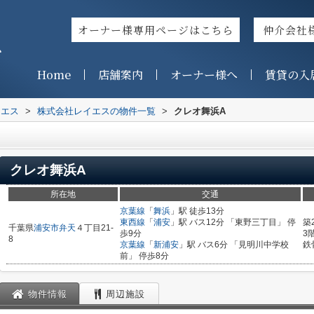
オーナー様専用ページはこちら
仲介会社
ス
Home
店舗案内
オーナー様へ
賃貸の入
イエス
>
株式会社レイエスの物件一覧
>
クレオ舞浜A
クレオ舞浜A
所在地
交通
京葉線
「
舞浜
」駅 徒歩13分
東西線
「
浦安
」駅 バス12分 「東野三丁目」 停
築
千葉県
浦安市
弁天
４丁目21-
歩9分
3
8
京葉線
「
新浦安
」駅 バス6分 「見明川中学校
鉄
前」 停歩8分
物件情報
周辺施設