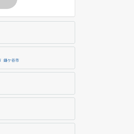
市
鎌ケ谷市