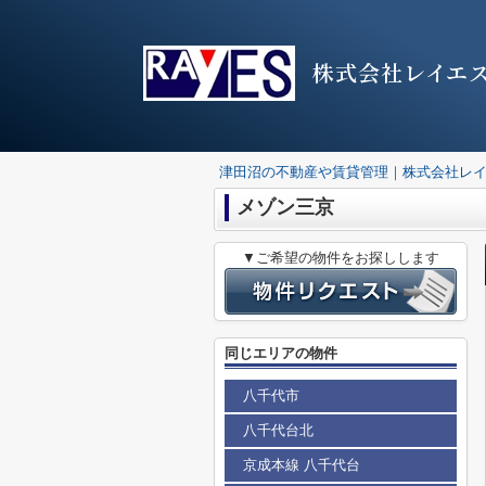
株式会社レイエ
津田沼の不動産や賃貸管理｜株式会社レ
メゾン三京
▼ご希望の物件をお探しします
同じエリアの物件
八千代市
八千代台北
京成本線 八千代台