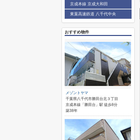
京成本線 京成大和田
東葉高速鉄道 八千代中央
おすすめ物件
メゾントヤマ
千葉県八千代市勝田台北３丁目
京成本線「勝田台」駅 徒歩8分
築38年