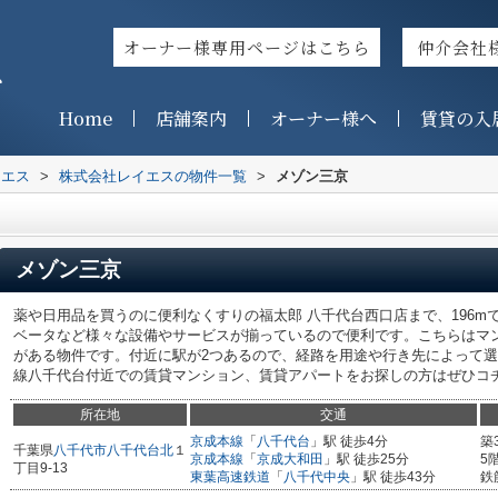
オーナー様専用ページはこちら
仲介会社
ス
Home
店舗案内
オーナー様へ
賃貸の入
イエス
>
株式会社レイエスの物件一覧
>
メゾン三京
メゾン三京
薬や日用品を買うのに便利なくすりの福太郎 八千代台西口店まで、196
ベータなど様々な設備やサービスが揃っているので便利です。こちらはマ
がある物件です。付近に駅が2つあるので、経路を用途や行き先によって
線八千代台付近での賃貸マンション、賃貸アパートをお探しの方はぜひコ
所在地
交通
京成本線
「
八千代台
」駅 徒歩4分
築
千葉県
八千代市
八千代台北
１
京成本線
「
京成大和田
」駅 徒歩25分
5
丁目9-13
東葉高速鉄道
「
八千代中央
」駅 徒歩43分
鉄