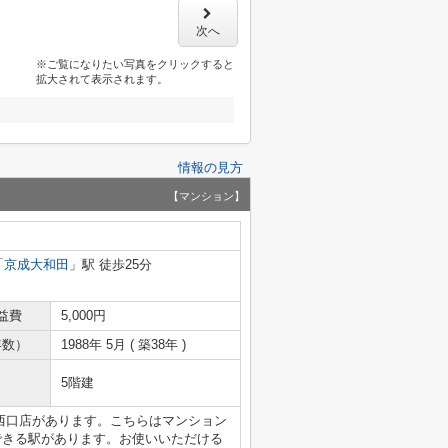
次へ
※ご覧になりたい写真をクリックすると
拡大されて表示されます。
情報の見方
【マンション】
「
京成大和田
」駅 徒歩25分
益費
5,000円
年数）
1988年 5月 ( 築38年 )
5階建
西口店があります。こちらはマンション
できる駅があります。お使いいただける