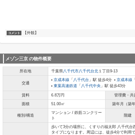
【外観】
コメント
メゾン三京
の物件概要
所在地
千葉県
八千代市
八千代台北
１丁目9-13
京成本線
「
八千代台
」駅 徒歩4分
京成本線
交通
東葉高速鉄道
「
八千代中央
」駅 徒歩43分
賃料
6.8万円
管理費・共
面積
51.00㎡
築年月（築
マンション / 鉄筋コンクリー
種別/構造
階建
ト
歩いて3分の場所に、くすりの福太郎 八千代台
タイプになります。周辺には、徒歩4分で利用