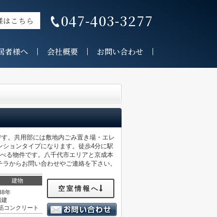
047-403-3277
様はこちら
居者様へ
会社概要
お問い合わせ
mです。共用部には敷地内ごみ置き場・エレ
ンションタイプになります。徒歩4分に駅
選べる物件です。八千代市エリアと京成本
チラからお問い合わせやご連絡を下さい。
建物
空室情報へ
38年
階建
筋コンクリート