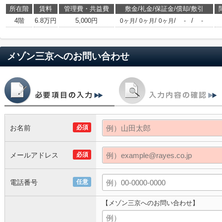
所在階
賃料
管理費・共益費
敷金/礼金/保証金/償却/敷引
4階
6.8万円
5,000円
/
/
/
/
0ヶ月
0ヶ月
0ヶ月
-
-
メゾン三京
へのお問い合わせ
お名前
必須
メールアドレス
必須
電話番号
任意
【メゾン三京へのお問い合わせ】