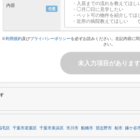
内容
任意
※
利用規約
及び
プライバシーポリシー
を必ずお読みください。左記内容に同
さい。
未入力項目がありま
す
稲毛区
千葉市若葉区
千葉市美浜区
市川市
船橋市
習志野市
柏市
鎌ケ谷