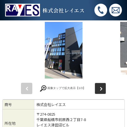
株式会社レイエス
前
次
画像タップで拡大表示【
1
/3】
商号
株式会社レイエス
〒274-0825
千葉県船橋市前原西２丁目7-8
所在地
レイエス津田沼ビル