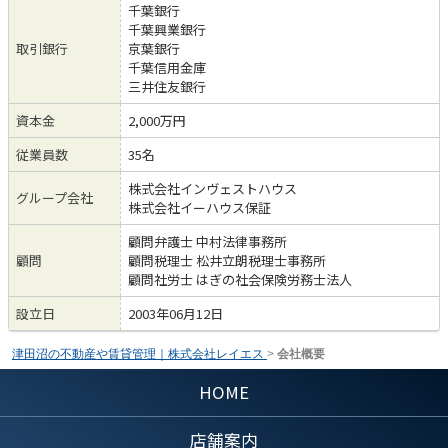
千葉銀行
千葉興業銀行
取引銀行
京葉銀行
千葉信用金庫
三井住友銀行
資本金
2,000万円
従業員数
35名
株式会社インヴェストハウス
グループ会社
株式会社イーハウス保証
顧問弁護士 中村法律事務所
顧問
顧問税理士 松井立朗税理士事務所
顧問社労士 はぎの社会保険労務士法人
設立日
2003年06月12日
津田沼の不動産や賃貸管理｜株式会社レイエス
>
会社概要
HOME
店舗案内