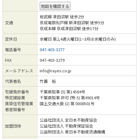
地図を確認する
総武線 津田沼駅 徒歩2分
交通
京成電鉄松戸線 新津田沼駅 徒歩5分
京成本線 京成津田沼駅 徒歩17分
定休日
水曜日 第2,4週火曜日(1~3月は水曜日のみ)
電話番号
047-403-3277
FAX
047-403-3279
メールアドレス
info@rayes.co.jp
代表者名
竹蓋 裕
宅建免許番号
千葉県知事 (5) 第14584号
特定建設業
千葉県知事 許可 (特-5) 第49014号
賃貸住宅管理業
国土交通大臣 (1) 第 0008501号
者登録番号
公益社団法人 全日本不動産協会
加盟団体
公益社団法人 不動産保証協会
公益財団法人 東日本不動産流通機構