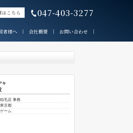
047-403-3277
様はこちら
居者様へ
会社概要
お問い合わせ
アキ
章
稲毛店 事務
東京都
ゲーム