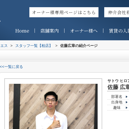
オーナー様専用ページはこちら
仲介会社
ス
Home
店舗案内
オーナー様へ
賃貸の入
イエス
>
スタッフ一覧【柏店】
>
佐藤広章の紹介ページ
<<一覧に戻る
サトウ ヒロ
佐藤 広
部署名
出身地
趣味