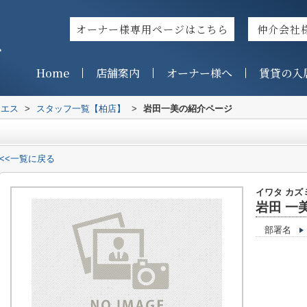
オーナー様専用ページはこちら
仲介会社
ス
Home
店舗案内
オーナー様へ
賃貸の入
イエス
>
スタッフ一覧【柏店】
>
岩田一美の紹介ページ
<<一覧に戻る
イワタ カズ
岩田 一
部署名