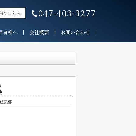
047-403-3277
様はこちら
居者様へ
会社概要
お問い合わせ
ミ
美
建築部