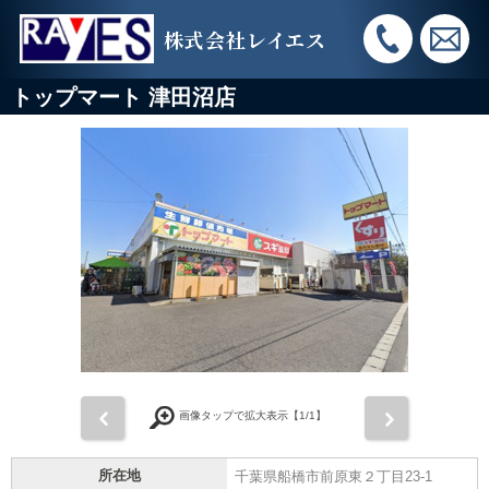
株式会社レイエス
トップマート 津田沼店
前
次
画像タップで拡大表示【
1
/1】
所在地
千葉県船橋市前原東２丁目23-1