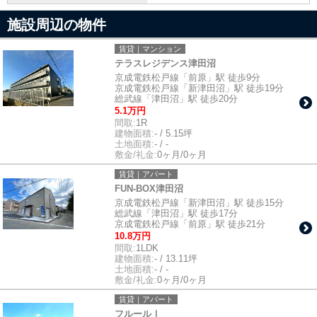
施設周辺の物件
賃貸｜マンション
テラスレジデンス津田沼
京成電鉄松戸線「前原」駅 徒歩9分
京成電鉄松戸線「新津田沼」駅 徒歩19分
総武線「津田沼」駅 徒歩20分
5.1万円
間取:
1R
建物面積:
- / 5.15坪
土地面積:
- / -
敷金/礼金:
0ヶ月/0ヶ月
賃貸｜アパート
FUN-BOX津田沼
京成電鉄松戸線「新津田沼」駅 徒歩15分
総武線「津田沼」駅 徒歩17分
京成電鉄松戸線「前原」駅 徒歩21分
10.8万円
間取:
1LDK
建物面積:
- / 13.11坪
土地面積:
- / -
敷金/礼金:
0ヶ月/0ヶ月
賃貸｜アパート
フルールⅠ