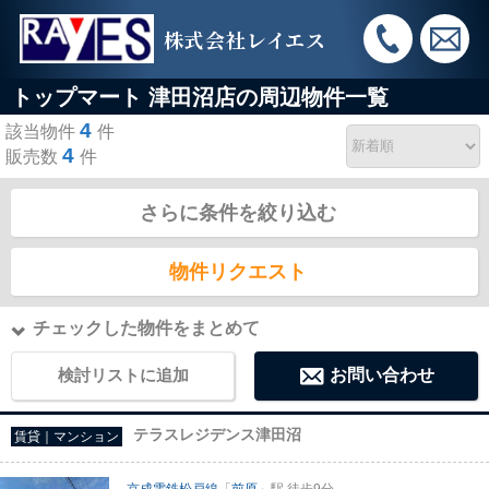
株式会社レイエス
トップマート 津田沼店の周辺物件一覧
4
該当物件
件
4
販売数
件
さらに条件を絞り込む
物件リクエスト
チェックした物件をまとめて
検討リストに追加
お問い合わせ
テラスレジデンス津田沼
賃貸｜マンション
京成電鉄松戸線
「
前原
」駅 徒歩9分