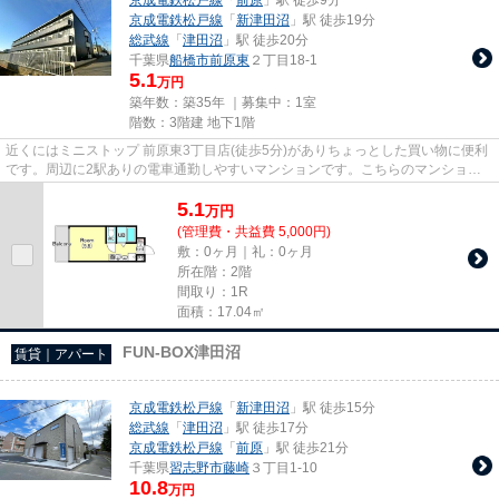
京成電鉄松戸線
「
新津田沼
」駅 徒歩19分
総武線
「
津田沼
」駅 徒歩20分
千葉県
船橋市
前原東
２丁目18-1
5.1
万円
築年数：築35年 ｜募集中：
1室
階数：3階建 地下1階
近くにはミニストップ 前原東3丁目店(徒歩5分)がありちょっとした買い物に便利
です。周辺に2駅ありの電車通勤しやすいマンションです。こちらのマンション
は自走式駐車場がご利用いた...
5.1
万
円
(管理費・共益費 5,000円)
敷：0ヶ月｜礼：0ヶ月
所在階：2階
間取り：1R
面積：17.04㎡
FUN-BOX津田沼
賃貸｜アパート
京成電鉄松戸線
「
新津田沼
」駅 徒歩15分
総武線
「
津田沼
」駅 徒歩17分
京成電鉄松戸線
「
前原
」駅 徒歩21分
千葉県
習志野市
藤崎
３丁目1-10
10.8
万円