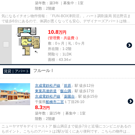
築年数：築3年 ｜募集中：
1室
階数：2階建
気になるイチオシ物件情報：「FUN-BOX津田沼」。ハート調剤薬局 習志野店ま
で徒歩6分にあるので、体調が悪くなっても安心。デザイナーズアパートは独創
的で、ご好評いただいています。...
10.8
万
円
(管理費・共益費 -)
敷：0ヶ月｜礼：0ヶ月
所在階：1-2階
間取り：1LDK
面積：43.34㎡
フルールⅠ
賃貸｜アパート
京成電鉄松戸線
「
前原
」駅 徒歩12分
東葉高速鉄道
「
飯山満
」駅 徒歩17分
京成電鉄松戸線
「
薬園台
」駅 徒歩15分
千葉県
船橋市
二宮
１丁目26-10
8.3
万円
築年数：築15年 ｜募集中：
1室
階数：2階建
ニューヤマザキデイリーストア 飯山満店まで徒歩7分と近場にコンビニがあるの
もポイント。こちらのアパートは2駅が近くにあり便利です。こちらの物件はア