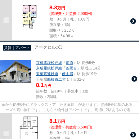
パートです。こちらの物件は、...
8.3
万
円
(管理費・共益費 2,900円)
敷：0ヶ月｜礼：13万円
所在階：1階
間取り：2LDK
面積：54.08㎡
アークヒルズJ
賃貸｜アパート
京成電鉄松戸線
「
前原
」駅 徒歩9分
京成電鉄松戸線
「
薬園台
」駅 徒歩14分
東葉高速鉄道
「
飯山満
」駅 徒歩19分
千葉県
船橋市
二宮
１丁目32-8
8.1
万円
築年数：築19年 ｜募集中：
1室
階数：2階建
家から徒歩6分にドラッグストア「たき薬局」があります。徒歩9分に駅のある、
ニーズの高い物件です。こちらの物件はアパートです。周辺に2駅あるので電車
通勤しやすいです。当社スタッ...
8.1
万
円
(管理費・共益費 5,500円)
敷：0ヶ月｜礼：1ヶ月
所在階：1階