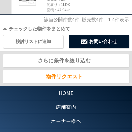
間取り：1LDK
面積：47.94㎡
該当公開件数
4
件 販売数
4
件
1-4
件表示
チェックした物件をまとめて
検討リストに追加
お問い合わせ
さらに条件を絞り込む
物件リクエスト
HOME
店舗案内
オーナー様へ