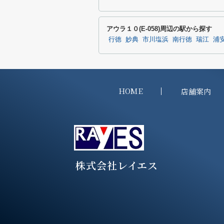
アウラ１０(E-058)周辺の駅から探す
行徳
妙典
市川塩浜
南行徳
瑞江
浦
HOME
店舗案内
株式会社レイエス