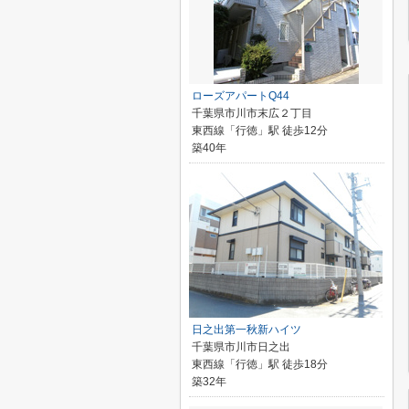
ローズアパートQ44
千葉県市川市末広２丁目
東西線「行徳」駅 徒歩12分
築40年
日之出第一秋新ハイツ
千葉県市川市日之出
東西線「行徳」駅 徒歩18分
築32年