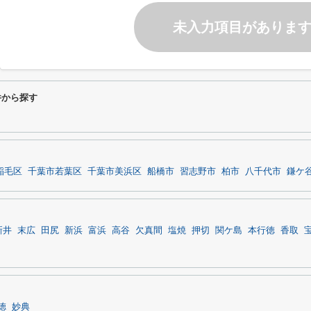
未入力項目がありま
件から探す
稲毛区
千葉市若葉区
千葉市美浜区
船橋市
習志野市
柏市
八千代市
鎌ケ
新井
末広
田尻
新浜
富浜
高谷
欠真間
塩焼
押切
関ケ島
本行徳
香取
徳
妙典