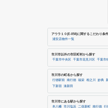
アウラ１０(E-058)に関するこだわり条
浦安店物件一覧
市川市以外の市区町村から探す
千葉市中央区
千葉市花見川区
千葉市
市川市の町名から探す
行徳駅前
南行徳
福栄
相之川
妙典
下新宿
湊新田
市川市にある駅から探す
本八幡
市川塩浜
二俣新町
南行徳
行