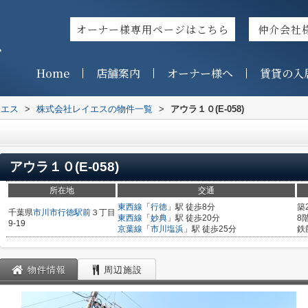
オーナー様専用ページはこちら
仲介会社
ス
Home
店舗案内
オーナー様へ
賃貸の入
イエス
>
株式会社レイエスの物件一覧
>
アウラ１０(E-058)
アウラ１０(E-058)
所在地
交通
東西線
「
行徳
」駅 徒歩8分
築
千葉県
市川市
行徳駅前
３丁目
東西線
「
妙典
」駅 徒歩20分
8
9-19
京葉線
「
市川塩浜
」駅 徒歩25分
鉄
物件情報
周辺施設