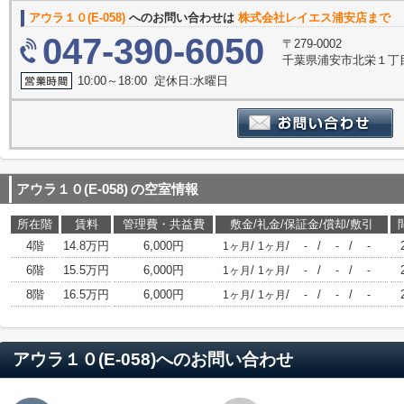
アウラ１０(E-058)
へのお問い合わせは
株式会社レイエス浦安店まで
047-390-6050
〒279-0002
千葉県浦安市北栄１丁目
10:00～18:00 定休日:水曜日
アウラ１０(E-058)
の空室情報
所在階
賃料
管理費・共益費
敷金/礼金/保証金/償却/敷引
4階
14.8万円
6,000円
/
/
/
/
1ヶ月
1ヶ月
-
-
-
6階
15.5万円
6,000円
/
/
/
/
1ヶ月
1ヶ月
-
-
-
8階
16.5万円
6,000円
/
/
/
/
1ヶ月
1ヶ月
-
-
-
アウラ１０(E-058)
へのお問い合わせ