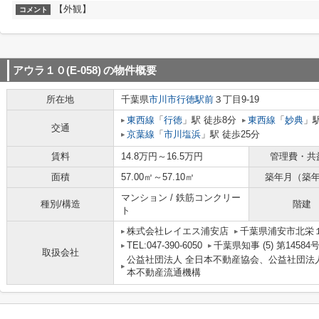
【外観】
コメント
アウラ１０(E-058)
の物件概要
所在地
千葉県
市川市
行徳駅前
３丁目9-19
東西線
「
行徳
」駅 徒歩8分
東西線
「
妙典
」駅
交通
京葉線
「
市川塩浜
」駅 徒歩25分
賃料
14.8万円～16.5万円
管理費・共
面積
57.00㎡～57.10㎡
築年月（築
マンション / 鉄筋コンクリー
種別/構造
階建
ト
株式会社レイエス浦安店
千葉県浦安市北栄１
TEL:047-390-6050
千葉県知事 (5) 第1458
取扱会社
公益社団法人 全日本不動産協会、公益社団法
本不動産流通機構