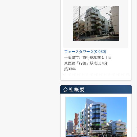
フェースタワー２(K-030)
千葉県市川市行徳駅前１丁目
東西線「行徳」駅 徒歩4分
築33年