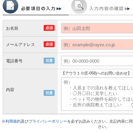
お名前
必須
メールアドレス
必須
電話番号
任意
【アウラ１０(E-058)へのお問い合わせ】
内容
任意
※
利用規約
及び
プライバシーポリシー
を必ずお読みください。左記内容に同
さい。