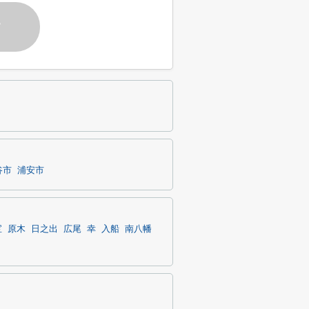
す
谷市
浦安市
宝
原木
日之出
広尾
幸
入船
南八幡