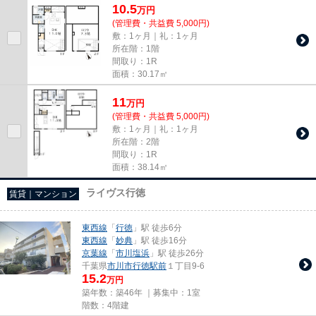
10.5
万
円
(管理費・共益費 5,000円)
敷：1ヶ月｜礼：1ヶ月
所在階：1階
間取り：1R
面積：30.17㎡
11
万
円
(管理費・共益費 5,000円)
敷：1ヶ月｜礼：1ヶ月
所在階：2階
間取り：1R
面積：38.14㎡
ライヴス行徳
賃貸｜マンション
東西線
「
行徳
」駅 徒歩6分
東西線
「
妙典
」駅 徒歩16分
京葉線
「
市川塩浜
」駅 徒歩26分
千葉県
市川市
行徳駅前
１丁目9-6
15.2
万円
築年数：築46年 ｜募集中：
1室
階数：4階建