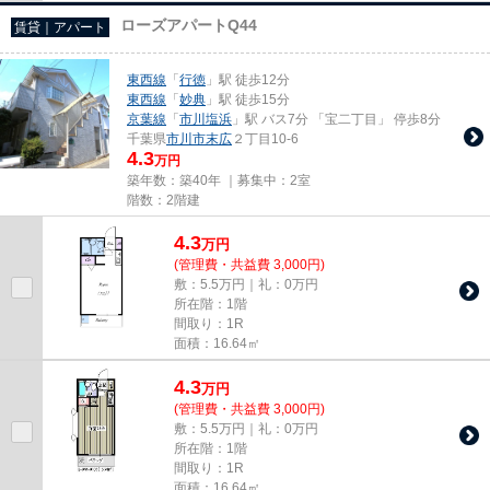
ローズアパートQ44
賃貸｜アパート
東西線
「
行徳
」駅 徒歩12分
東西線
「
妙典
」駅 徒歩15分
京葉線
「
市川塩浜
」駅 バス7分 「宝二丁目」 停歩8分
千葉県
市川市
末広
２丁目10-6
4.3
万円
築年数：築40年 ｜募集中：
2室
階数：2階建
4.3
万
円
(管理費・共益費 3,000円)
敷：5.5万円｜礼：0万円
所在階：1階
間取り：1R
面積：16.64㎡
4.3
万
円
(管理費・共益費 3,000円)
敷：5.5万円｜礼：0万円
所在階：1階
間取り：1R
面積：16.64㎡