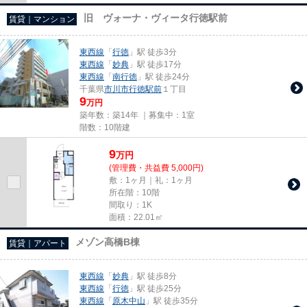
旧 ヴォーナ・ヴィータ行徳駅前
賃貸｜マンション
東西線
「
行徳
」駅 徒歩3分
東西線
「
妙典
」駅 徒歩17分
東西線
「
南行徳
」駅 徒歩24分
千葉県
市川市
行徳駅前
１丁目
9
万円
築年数：築14年 ｜募集中：
1室
階数：10階建
9
万
円
(管理費・共益費 5,000円)
敷：1ヶ月｜礼：1ヶ月
所在階：10階
間取り：1K
面積：22.01㎡
メゾン高橋B棟
賃貸｜アパート
東西線
「
妙典
」駅 徒歩8分
東西線
「
行徳
」駅 徒歩25分
東西線
「
原木中山
」駅 徒歩35分