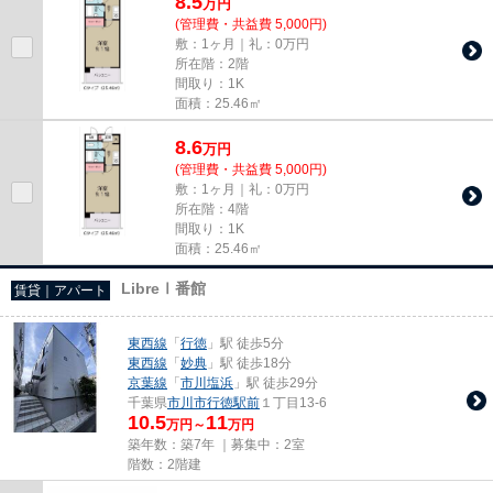
8.5
万
円
(管理費・共益費 5,000円)
敷：1ヶ月｜礼：0万円
所在階：2階
間取り：1K
面積：25.46㎡
8.6
万
円
(管理費・共益費 5,000円)
敷：1ヶ月｜礼：0万円
所在階：4階
間取り：1K
面積：25.46㎡
LibreⅠ番館
賃貸｜アパート
東西線
「
行徳
」駅 徒歩5分
東西線
「
妙典
」駅 徒歩18分
京葉線
「
市川塩浜
」駅 徒歩29分
千葉県
市川市
行徳駅前
１丁目13-6
10.5
11
万円～
万円
築年数：築7年 ｜募集中：
2室
階数：2階建