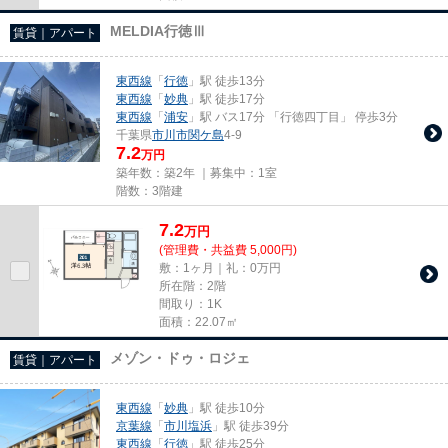
MELDIA行徳Ⅲ
賃貸｜アパート
東西線
「
行徳
」駅 徒歩13分
東西線
「
妙典
」駅 徒歩17分
東西線
「
浦安
」駅 バス17分 「行徳四丁目」 停歩3分
千葉県
市川市
関ケ島
4-9
7.2
万円
築年数：築2年 ｜募集中：
1室
階数：3階建
7.2
万
円
(管理費・共益費 5,000円)
敷：1ヶ月｜礼：0万円
所在階：2階
間取り：1K
面積：22.07㎡
メゾン・ドゥ・ロジェ
賃貸｜アパート
東西線
「
妙典
」駅 徒歩10分
京葉線
「
市川塩浜
」駅 徒歩39分
東西線
「
行徳
」駅 徒歩25分