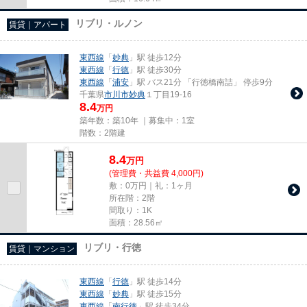
リブリ・ルノン
賃貸｜アパート
東西線
「
妙典
」駅 徒歩12分
東西線
「
行徳
」駅 徒歩30分
東西線
「
浦安
」駅 バス21分 「行徳橋南詰」 停歩9分
千葉県
市川市
妙典
１丁目19-16
8.4
万円
築年数：築10年 ｜募集中：
1室
階数：2階建
8.4
万
円
(管理費・共益費 4,000円)
敷：0万円｜礼：1ヶ月
所在階：2階
間取り：1K
面積：28.56㎡
リブリ・行徳
賃貸｜マンション
東西線
「
行徳
」駅 徒歩14分
東西線
「
妙典
」駅 徒歩15分
東西線
「
南行徳
」駅 徒歩34分