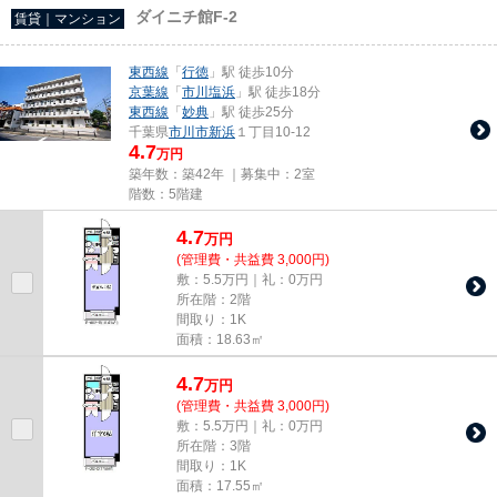
ダイニチ館F-2
賃貸｜マンション
東西線
「
行徳
」駅 徒歩10分
京葉線
「
市川塩浜
」駅 徒歩18分
東西線
「
妙典
」駅 徒歩25分
千葉県
市川市
新浜
１丁目10-12
4.7
万円
築年数：築42年 ｜募集中：
2室
階数：5階建
4.7
万
円
(管理費・共益費 3,000円)
敷：5.5万円｜礼：0万円
所在階：2階
間取り：1K
面積：18.63㎡
4.7
万
円
(管理費・共益費 3,000円)
敷：5.5万円｜礼：0万円
所在階：3階
間取り：1K
面積：17.55㎡