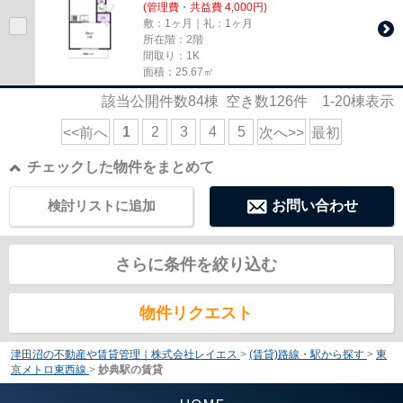
(管理費・共益費 4,000円)
敷：1ヶ月｜礼：1ヶ月
所在階：2階
間取り：1K
面積：25.67㎡
該当公開件数
84
棟 空き数
126
件
1-20
棟表示
1
2
3
4
5
<<前へ
次へ>>
最初
チェックした物件をまとめて
検討リストに追加
お問い合わせ
さらに条件を絞り込む
物件リクエスト
津田沼の不動産や賃貸管理｜株式会社レイエス
>
(賃貸)路線・駅から探す
>
東
京メトロ東西線
>
妙典駅の賃貸