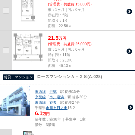
(管理費・共益費 15,000円)
敷：1ヶ月｜礼：0ヶ月
所在階：5階
間取り：1R
面積：22.58㎡
21.5
万
円
(管理費・共益費 25,000円)
敷：1ヶ月｜礼：0ヶ月
所在階：11階
間取り：2LDK
面積：46.13㎡
ローズマンションＡ－２８(A-028)
賃貸｜マンション
東西線
「
行徳
」駅 徒歩15分
京葉線
「
市川塩浜
」駅 徒歩20分
東西線
「
妙典
」駅 徒歩27分
千葉県
市川市
日之出
16-2
6.1
万円
築年数：築38年 ｜募集中：
1室
階数：3階建