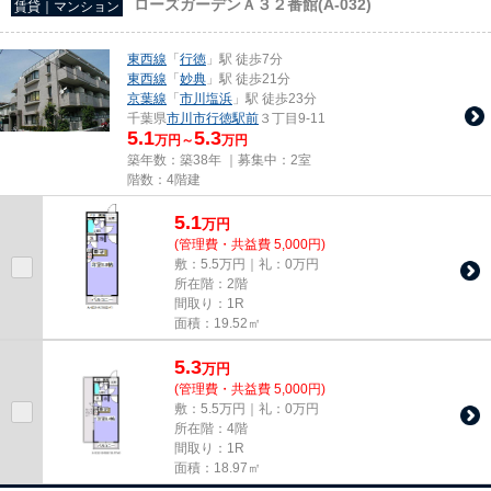
ローズガーデンＡ３２番館(A-032)
賃貸｜マンション
東西線
「
行徳
」駅 徒歩7分
東西線
「
妙典
」駅 徒歩21分
京葉線
「
市川塩浜
」駅 徒歩23分
千葉県
市川市
行徳駅前
３丁目9-11
5.1
5.3
万円～
万円
築年数：築38年 ｜募集中：
2室
階数：4階建
5.1
万
円
(管理費・共益費 5,000円)
敷：5.5万円｜礼：0万円
所在階：2階
間取り：1R
面積：19.52㎡
5.3
万
円
(管理費・共益費 5,000円)
敷：5.5万円｜礼：0万円
所在階：4階
間取り：1R
面積：18.97㎡