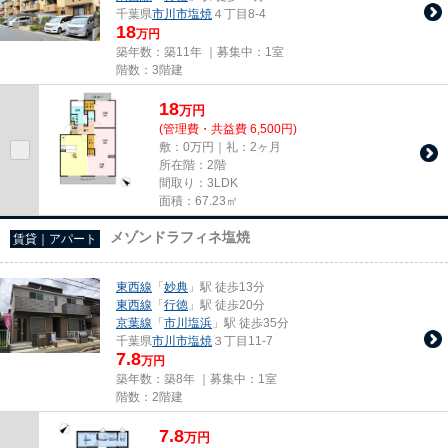
千葉県
市川市
塩焼
４丁目8-4
18
万円
築年数：築11年 ｜募集中：
1室
階数：3階建
18
万
円
(管理費・共益費 6,500円)
敷：0万円｜礼：2ヶ月
所在階：2階
間取り：3LDK
面積：67.23㎡
メゾンドラフィネ塩焼
賃貸｜アパート
東西線
「
妙典
」駅 徒歩13分
東西線
「
行徳
」駅 徒歩20分
京葉線
「
市川塩浜
」駅 徒歩35分
千葉県
市川市
塩焼
３丁目11-7
7.8
万円
築年数：築8年 ｜募集中：
1室
階数：2階建
7.8
万
円