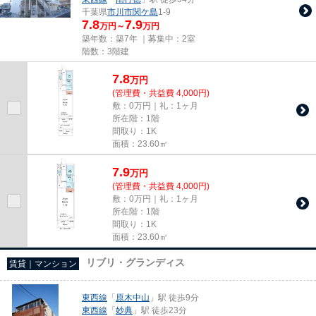
千葉県
市川市
関ケ島
1-9
7.8
7.9
万円～
万円
築年数：築7年 ｜募集中：
2室
階数：3階建
7.8
万
円
(管理費・共益費 4,000円)
敷：0万円｜礼：1ヶ月
所在階：1階
間取り：1K
面積：23.60㎡
7.9
万
円
(管理費・共益費 4,000円)
敷：0万円｜礼：1ヶ月
所在階：1階
間取り：1K
面積：23.60㎡
リブリ・グランディス
賃貸｜マンション
東西線
「
原木中山
」駅 徒歩9分
東西線
「
妙典
」駅 徒歩23分