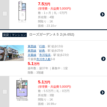
7.5
万
円
(管理費・共益費 5,000円)
敷：1ヶ月｜礼：0万円
所在階：4階
間取り：1K
面積：23.10㎡
ローズガーデンＡ５２(A-052)
賃貸｜マンション
東西線
「
行徳
」駅 徒歩13分
東西線
「
妙典
」駅 徒歩25分
京葉線
「
市川塩浜
」駅 徒歩23分
千葉県
市川市
入船
3-8
5.1
万円
築年数：築37年 ｜募集中：
1室
階数：3階建
5.1
万
円
(管理費・共益費 5,000円)
敷：5.5万円｜礼：0万円
所在階：3階
間取り：1K
面積：16.99㎡