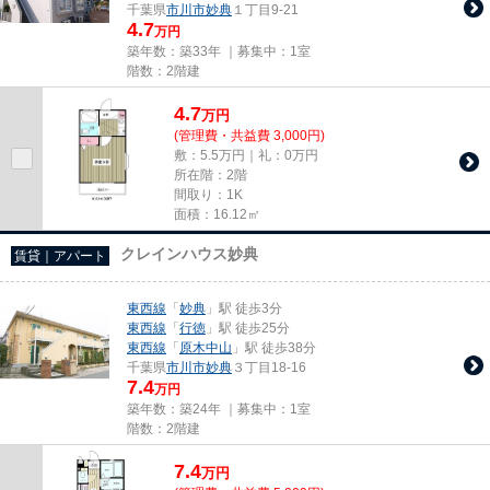
千葉県
市川市
妙典
１丁目9-21
4.7
万円
築年数：築33年 ｜募集中：
1室
階数：2階建
4.7
万
円
(管理費・共益費 3,000円)
敷：5.5万円｜礼：0万円
所在階：2階
間取り：1K
面積：16.12㎡
クレインハウス妙典
賃貸｜アパート
東西線
「
妙典
」駅 徒歩3分
東西線
「
行徳
」駅 徒歩25分
東西線
「
原木中山
」駅 徒歩38分
千葉県
市川市
妙典
３丁目18-16
7.4
万円
築年数：築24年 ｜募集中：
1室
階数：2階建
7.4
万
円