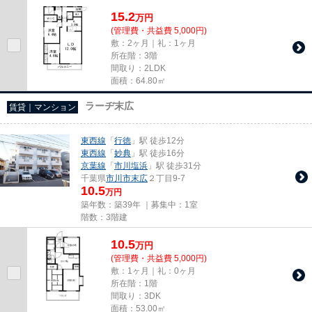
15.2
万
円
(管理費・共益費 5,000円)
敷：2ヶ月｜礼：1ヶ月
所在階：3階
間取り：2LDK
面積：64.80㎡
ラーヂ末広
賃貸｜マンション
東西線
「
行徳
」駅 徒歩12分
東西線
「
妙典
」駅 徒歩16分
京葉線
「
市川塩浜
」駅 徒歩31分
千葉県
市川市
末広
２丁目9-7
10.5
万円
築年数：築39年 ｜募集中：
1室
階数：3階建
10.5
万
円
(管理費・共益費 5,000円)
敷：1ヶ月｜礼：0ヶ月
所在階：1階
間取り：3DK
面積：53.00㎡