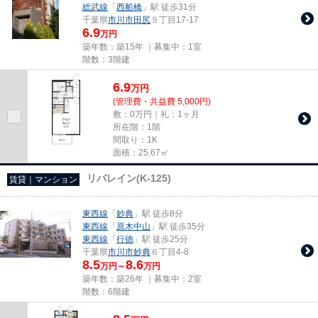
総武線
「
西船橋
」駅 徒歩31分
千葉県
市川市
田尻
５丁目17-17
6.9
万円
築年数：築15年 ｜募集中：
1室
階数：3階建
6.9
万
円
(管理費・共益費 5,000円)
敷：0万円｜礼：1ヶ月
所在階：1階
間取り：1K
面積：25.67㎡
リバレイン(K-125)
賃貸｜マンション
東西線
「
妙典
」駅 徒歩8分
東西線
「
原木中山
」駅 徒歩35分
東西線
「
行徳
」駅 徒歩25分
千葉県
市川市
妙典
６丁目4-8
8.5
8.6
万円～
万円
築年数：築26年 ｜募集中：
2室
階数：6階建