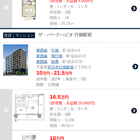
(管理費・共益費 5,000円)
敷：1ヶ月｜礼：1ヶ月
所在階：2階
間取り：1K
面積：25.25㎡
ザ・パークハビオ 行徳駅前
賃貸｜マンション
東西線
「
行徳
」駅 徒歩1分
東西線
「
南行徳
」駅 徒歩21分
東西線
「
妙典
」駅 徒歩22分
千葉県
市川市
行徳駅前
２丁目6-3
10
21.5
万円～
万円
築年数：築2年 ｜募集中：
3室
階数：11階建
16.5
万
円
(管理費・共益費 20,000円)
敷：1ヶ月｜礼：0ヶ月
所在階：3階
間取り：1LDK
面積：36.61㎡
10
万
円