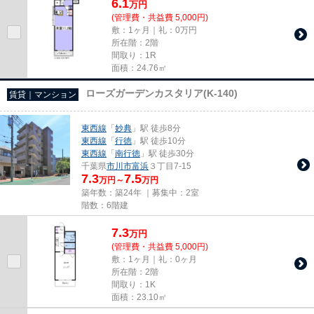
6.1
万
円
(管理費・共益費 5,000円)
敷：1ヶ月｜礼：0万円
所在階：2階
間取り：1R
面積：24.76㎡
ローズガーデンカスタリア(K-140)
賃貸｜マンション
東西線
「
妙典
」駅 徒歩8分
東西線
「
行徳
」駅 徒歩10分
東西線
「
南行徳
」駅 徒歩30分
千葉県
市川市
富浜
３丁目7-15
7.3
7.5
万円～
万円
築年数：築24年 ｜募集中：
2室
階数：6階建
7.3
万
円
(管理費・共益費 5,000円)
敷：1ヶ月｜礼：0ヶ月
所在階：2階
間取り：1K
面積：23.10㎡