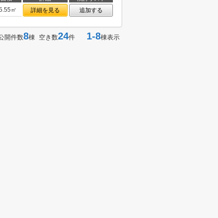
5.55㎡
詳細を見る
追加する
8
24
1-8
公開件数
棟 空き数
件
棟表示