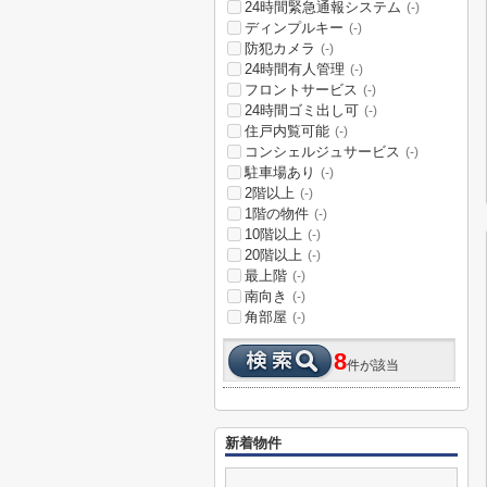
24時間緊急通報システム
(-)
ディンプルキー
(-)
防犯カメラ
(-)
24時間有人管理
(-)
フロントサービス
(-)
24時間ゴミ出し可
(-)
住戸内覧可能
(-)
コンシェルジュサービス
(-)
駐車場あり
(-)
2階以上
(-)
1階の物件
(-)
10階以上
(-)
20階以上
(-)
最上階
(-)
南向き
(-)
角部屋
(-)
8
件が該当
新着物件