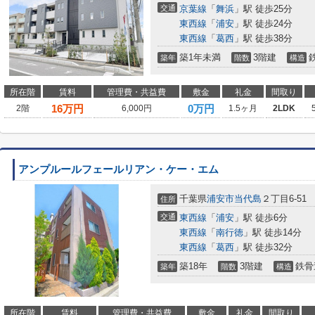
交通
京葉線
「
舞浜
」駅 徒歩25分
東西線
「
浦安
」駅 徒歩24分
東西線
「
葛西
」駅 徒歩38分
築1年未満
3階建
築年
階数
構造
所在階
賃料
管理費・共益費
敷金
礼金
間取り
16
万円
0万円
2階
6,000円
1.5ヶ月
2LDK
アンプルールフェールリアン・ケー・エム
千葉県
浦安市
当代島
２丁目6-51
住所
交通
東西線
「
浦安
」駅 徒歩6分
東西線
「
南行徳
」駅 徒歩14分
東西線
「
葛西
」駅 徒歩32分
築18年
3階建
鉄骨
築年
階数
構造
所在階
賃料
管理費・共益費
敷金
礼金
間取り