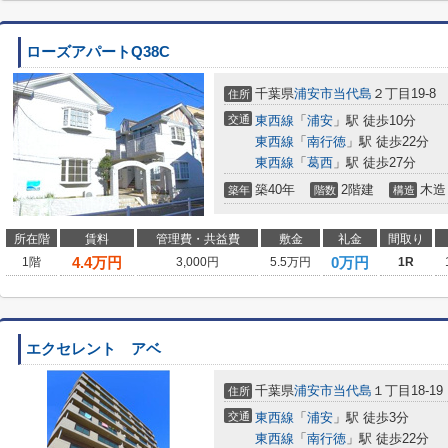
ローズアパートQ38C
千葉県
浦安市
当代島
２丁目19-8
住所
交通
東西線
「
浦安
」駅 徒歩10分
東西線
「
南行徳
」駅 徒歩22分
東西線
「
葛西
」駅 徒歩27分
築40年
2階建
木造
築年
階数
構造
所在階
賃料
管理費・共益費
敷金
礼金
間取り
4.4
万円
0万円
1階
3,000円
5.5万円
1R
エクセレント アベ
千葉県
浦安市
当代島
１丁目18-19
住所
交通
東西線
「
浦安
」駅 徒歩3分
東西線
「
南行徳
」駅 徒歩22分