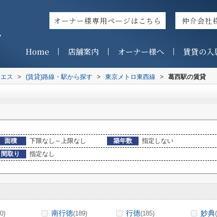
オーナー様専用ページはこちら
仲介会社
ス
Home
店舗案内
オーナー様へ
賃貸の入
イエス
>
(賃貸)路線・駅から探す
>
東京メトロ東西線
>
葛西駅の賃貸
面積
下限なし～上限なし
築年数
指定しない
間取り
指定なし
南行徳
行徳
妙典
0)
(189)
(185)