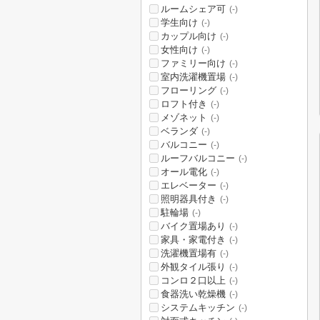
ルームシェア可
(-)
学生向け
(-)
カップル向け
(-)
女性向け
(-)
ファミリー向け
(-)
室内洗濯機置場
(-)
フローリング
(-)
ロフト付き
(-)
メゾネット
(-)
ベランダ
(-)
バルコニー
(-)
ルーフバルコニー
(-)
オール電化
(-)
エレベーター
(-)
照明器具付き
(-)
駐輪場
(-)
バイク置場あり
(-)
家具・家電付き
(-)
洗濯機置場有
(-)
外観タイル張り
(-)
コンロ２口以上
(-)
食器洗い乾燥機
(-)
システムキッチン
(-)