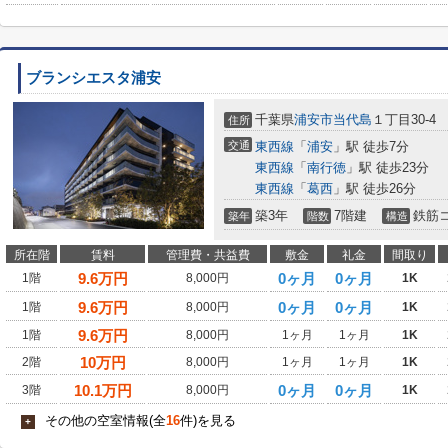
ブランシエスタ浦安
千葉県
浦安市
当代島
１丁目30-4
住所
交通
東西線
「
浦安
」駅 徒歩7分
東西線
「
南行徳
」駅 徒歩23分
東西線
「
葛西
」駅 徒歩26分
築3年
7階建
鉄筋
築年
階数
構造
所在階
賃料
管理費・共益費
敷金
礼金
間取り
9.6
万円
0ヶ月
0ヶ月
1階
8,000円
1K
9.6
万円
0ヶ月
0ヶ月
1階
8,000円
1K
9.6
万円
1階
8,000円
1ヶ月
1ヶ月
1K
10
万円
2階
8,000円
1ヶ月
1ヶ月
1K
10.1
万円
0ヶ月
0ヶ月
3階
8,000円
1K
その他の空室情報(全
16
件)を見る
+