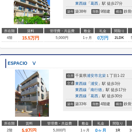
東西線
「
葛西
」駅 徒歩27分
築38年
9階建
鉄骨
築年
階数
構造
所在階
賃料
管理費・共益費
敷金
礼金
間取り
15.5
万円
0万円
4階
5,000円
1ヶ月
2LDK
ESPACIO Ⅴ
千葉県
浦安市
北栄
１丁目1-22
住所
交通
東西線
「
浦安
」駅 徒歩3分
東西線
「
南行徳
」駅 徒歩17分
東西線
「
葛西
」駅 徒歩30分
築33年
4階建
鉄骨
築年
階数
構造
所在階
賃料
管理費・共益費
敷金
礼金
間取り
5.9
万円
0ヶ月
2階
5,000円
1ヶ月
1R
1