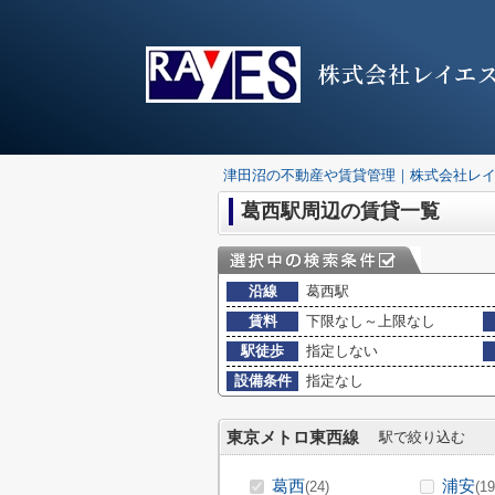
株式会社レイエ
津田沼の不動産や賃貸管理｜株式会社レ
葛西駅周辺の賃貸一覧
沿線
葛西駅
賃料
下限なし～上限なし
駅徒歩
指定しない
設備条件
指定なし
東京メトロ東西線
駅で絞り込む
葛西
浦安
(24)
(19