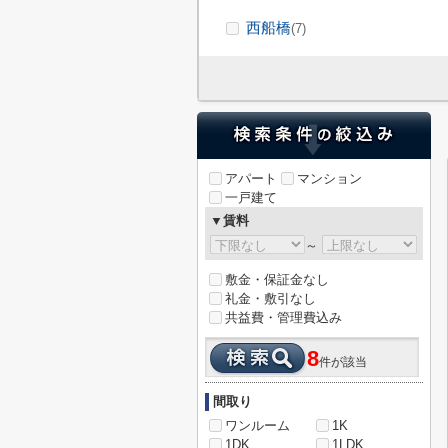
西船橋
(7)
アパート
マンション
一戸建て
▼賃料
～
敷金・保証金なし
礼金・敷引なし
共益費・管理費込み
8
件が該当
間取り
ワンルーム
1K
1DK
1LDK