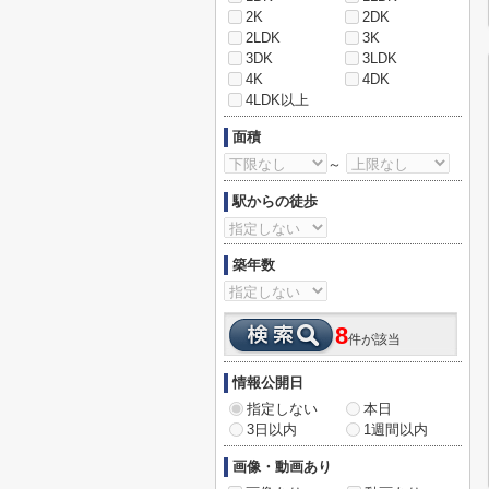
2K
2DK
2LDK
3K
3DK
3LDK
4K
4DK
4LDK以上
面積
～
駅からの徒歩
築年数
8
件が該当
情報公開日
指定しない
本日
3日以内
1週間以内
画像・動画あり