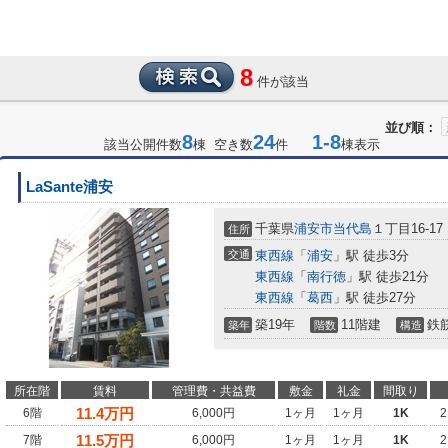
8
件が該当
並び順：
8
24
1-8
該当公開件数
棟 空き数
件
棟表示
LaSante浦安
千葉県
浦安市
当代島
１丁目16-17
住所
交通
東西線
「
浦安
」駅 徒歩3分
東西線
「
南行徳
」駅 徒歩21分
東西線
「
葛西
」駅 徒歩27分
築19年
11階建
鉄
築年
階数
構造
所在階
賃料
管理費・共益費
敷金
礼金
間取り
11.4
万円
6階
6,000円
1ヶ月
1ヶ月
1K
2
11.5
万円
7階
6,000円
1ヶ月
1ヶ月
1K
2