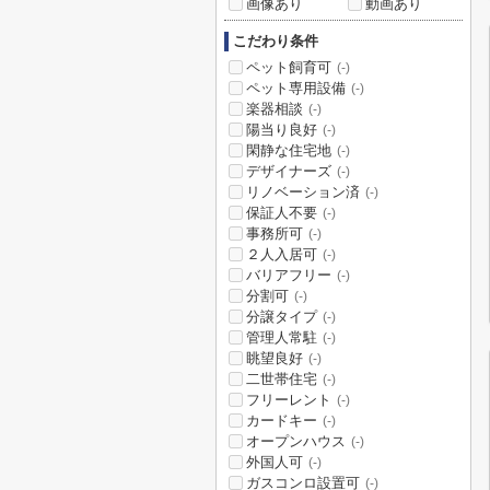
画像あり
動画あり
こだわり条件
ペット飼育可
(-)
ペット専用設備
(-)
楽器相談
(-)
陽当り良好
(-)
閑静な住宅地
(-)
デザイナーズ
(-)
リノベーション済
(-)
保証人不要
(-)
事務所可
(-)
２人入居可
(-)
バリアフリー
(-)
分割可
(-)
分譲タイプ
(-)
管理人常駐
(-)
眺望良好
(-)
二世帯住宅
(-)
フリーレント
(-)
カードキー
(-)
オープンハウス
(-)
外国人可
(-)
ガスコンロ設置可
(-)