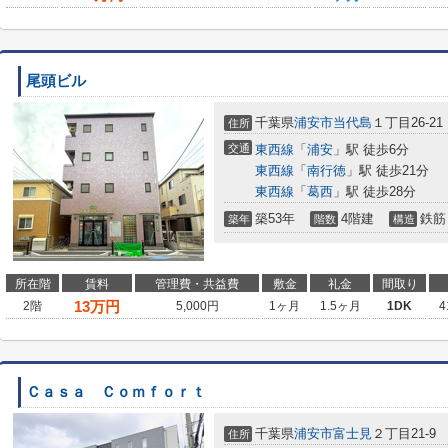
尾頭ビル
千葉県
浦安市
当代島
１丁目26-21
住所
交通
東西線
「
浦安
」駅 徒歩6分
東西線
「
南行徳
」駅 徒歩21分
東西線
「
葛西
」駅 徒歩28分
築53年
4階建
鉄筋
築年
階数
構造
所在階
賃料
管理費・共益費
敷金
礼金
間取り
13
万円
2階
5,000円
1ヶ月
1.5ヶ月
1DK
4
Ｃａｓａ Ｃｏｍｆｏｒｔ
千葉県
浦安市
富士見
２丁目21-9
住所