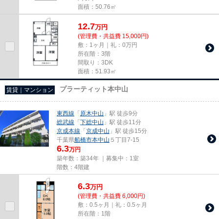
面積：50.76㎡
12.7
万
円
(管理費・共益費 15,000円)
敷：1ヶ月｜礼：0万円
所在階：3階
間取り：3DK
面積：51.93㎡
プラーティット本中山
賃貸｜マンション
東西線
「
原木中山
」駅 徒歩9分
総武線
「
下総中山
」駅 徒歩11分
京成本線
「
京成中山
」駅 徒歩15分
千葉県
船橋市
本中山
５丁目7-15
6.3
万円
築年数：築34年 ｜募集中：
1室
階数：4階建
6.3
万
円
(管理費・共益費 6,000円)
敷：0.5ヶ月｜礼：0.5ヶ月
所在階：1階