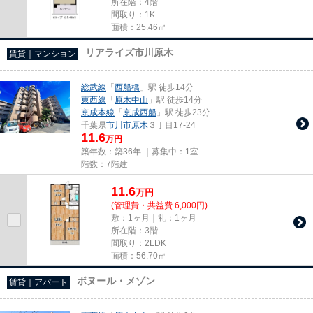
所在階：4階
間取り：1K
面積：25.46㎡
リアライズ市川原木
賃貸｜マンション
総武線
「
西船橋
」駅 徒歩14分
東西線
「
原木中山
」駅 徒歩14分
京成本線
「
京成西船
」駅 徒歩23分
千葉県
市川市
原木
３丁目17-24
11.6
万円
築年数：築36年 ｜募集中：
1室
階数：7階建
11.6
万
円
(管理費・共益費 6,000円)
敷：1ヶ月｜礼：1ヶ月
所在階：3階
間取り：2LDK
面積：56.70㎡
ボヌール・メゾン
賃貸｜アパート