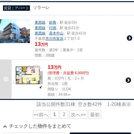
ソラーレ
賃貸｜アパート
東西線
「
妙典
」駅 徒歩3分
東西線
「
行徳
」駅 徒歩21分
東西線
「
原木中山
」駅 徒歩41分
千葉県
市川市
富浜
２丁目7-3
13
万円
築年数：築3年 ｜募集中：
1室
階数：3階建
13
万
円
(管理費・共益費 6,000円)
敷：0万円｜礼：2ヶ月
所在階：1階
間取り：1LDK
面積：34.66㎡
該当公開件数
31
棟 空き数
42
件
1-20
棟表示
1
2
<<前へ
次へ>>
最初
チェックした物件をまとめて