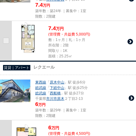
7.4
万円
築年数：築24年 ｜募集中：
1室
階数：2階建
7.4
万
円
(管理費・共益費 5,000円)
敷：1ヶ月｜礼：1ヶ月
所在階：2階
間取り：1K
面積：25.25㎡
レクエール
賃貸｜アパート
東西線
「
原木中山
」駅 徒歩6分
総武線
「
下総中山
」駅 徒歩25分
総武線
「
西船橋
」駅 徒歩27分
千葉県
市川市
原木
２丁目2-13
6
万円
築年数：築29年 ｜募集中：
1室
階数：2階建
6
万
円
(管理費・共益費 4,500円)