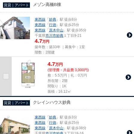
メゾン高橋B棟
賃貸｜アパート
東西線
「
妙典
」駅 徒歩8分
東西線
「
行徳
」駅 徒歩25分
東西線
「
原木中山
」駅 徒歩35分
千葉県
市川市
妙典
１丁目9-21
4.7
万円
築年数：築33年 ｜募集中：
1室
階数：2階建
4.7
万
円
(管理費・共益費 3,000円)
敷：5.5万円｜礼：0万円
所在階：2階
間取り：1K
面積：16.12㎡
クレインハウス妙典
賃貸｜アパート
東西線
「
妙典
」駅 徒歩3分
東西線
「
行徳
」駅 徒歩25分
東西線
「
原木中山
」駅 徒歩38分
千葉県
市川市
妙典
３丁目18-16