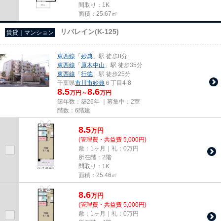
間取り：1K
面積：25.67㎡
リバレイン(K-125)
賃貸｜マンション
東西線
「
妙典
」駅 徒歩8分
東西線
「
原木中山
」駅 徒歩35分
東西線
「
行徳
」駅 徒歩25分
千葉県
市川市
妙典
６丁目4-8
8.5
8.6
万円～
万円
築年数：築26年 ｜募集中：
2室
階数：6階建
8.5
万
円
(管理費・共益費 5,000円)
敷：1ヶ月｜礼：0万円
所在階：2階
間取り：1K
面積：25.46㎡
8.6
万
円
(管理費・共益費 5,000円)
敷：1ヶ月｜礼：0万円