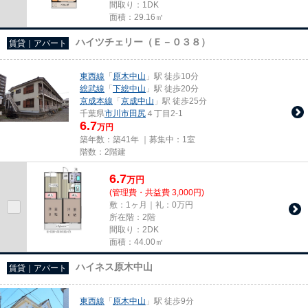
間取り：1DK
面積：29.16㎡
ハイツチェリー（Ｅ－０３８）
賃貸｜アパート
東西線
「
原木中山
」駅 徒歩10分
総武線
「
下総中山
」駅 徒歩20分
京成本線
「
京成中山
」駅 徒歩25分
千葉県
市川市
田尻
４丁目2-1
6.7
万円
築年数：築41年 ｜募集中：
1室
階数：2階建
6.7
万
円
(管理費・共益費 3,000円)
敷：1ヶ月｜礼：0万円
所在階：2階
間取り：2DK
面積：44.00㎡
ハイネス原木中山
賃貸｜アパート
東西線
「
原木中山
」駅 徒歩9分