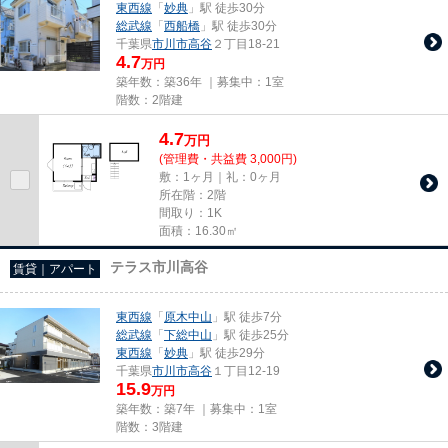
東西線
「
妙典
」駅 徒歩30分
総武線
「
西船橋
」駅 徒歩30分
千葉県
市川市
高谷
２丁目18-21
4.7
万円
築年数：築36年 ｜募集中：
1室
階数：2階建
4.7
万
円
(管理費・共益費 3,000円)
敷：1ヶ月｜礼：0ヶ月
所在階：2階
間取り：1K
面積：16.30㎡
テラス市川高谷
賃貸｜アパート
東西線
「
原木中山
」駅 徒歩7分
総武線
「
下総中山
」駅 徒歩25分
東西線
「
妙典
」駅 徒歩29分
千葉県
市川市
高谷
１丁目12-19
15.9
万円
築年数：築7年 ｜募集中：
1室
階数：3階建