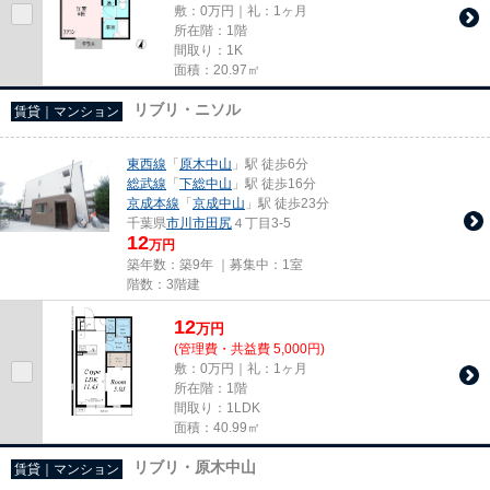
敷：0万円｜礼：1ヶ月
所在階：1階
間取り：1K
面積：20.97㎡
リブリ・ニソル
賃貸｜マンション
東西線
「
原木中山
」駅 徒歩6分
総武線
「
下総中山
」駅 徒歩16分
京成本線
「
京成中山
」駅 徒歩23分
千葉県
市川市
田尻
４丁目3-5
12
万円
築年数：築9年 ｜募集中：
1室
階数：3階建
12
万
円
(管理費・共益費 5,000円)
敷：0万円｜礼：1ヶ月
所在階：1階
間取り：1LDK
面積：40.99㎡
リブリ・原木中山
賃貸｜マンション