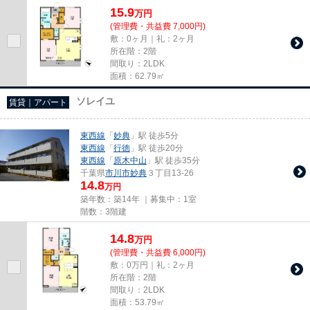
15.9
万
円
(管理費・共益費 7,000円)
敷：0ヶ月｜礼：2ヶ月
所在階：2階
間取り：2LDK
面積：62.79㎡
ソレイユ
賃貸｜アパート
東西線
「
妙典
」駅 徒歩5分
東西線
「
行徳
」駅 徒歩20分
東西線
「
原木中山
」駅 徒歩35分
千葉県
市川市
妙典
３丁目13-26
14.8
万円
築年数：築14年 ｜募集中：
1室
階数：3階建
14.8
万
円
(管理費・共益費 6,000円)
敷：0万円｜礼：2ヶ月
所在階：2階
間取り：2LDK
面積：53.79㎡