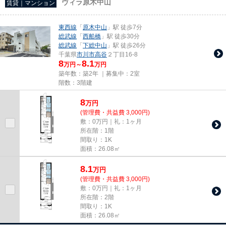
ヴィラ原木中山
賃貸｜マンション
東西線
「
原木中山
」駅 徒歩7分
総武線
「
西船橋
」駅 徒歩30分
総武線
「
下総中山
」駅 徒歩26分
千葉県
市川市
高谷
２丁目16-8
8
8.1
万円～
万円
築年数：築2年 ｜募集中：
2室
階数：3階建
8
万
円
(管理費・共益費 3,000円)
敷：0万円｜礼：1ヶ月
所在階：1階
間取り：1K
面積：26.08㎡
8.1
万
円
(管理費・共益費 3,000円)
敷：0万円｜礼：1ヶ月
所在階：2階
間取り：1K
面積：26.08㎡