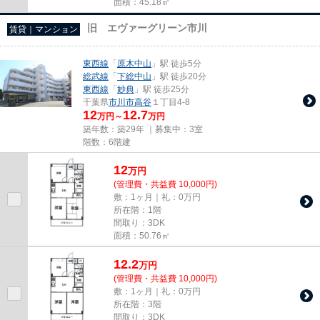
面積：45.18㎡
旧 エヴァーグリーン市川
賃貸｜マンション
東西線
「
原木中山
」駅 徒歩5分
総武線
「
下総中山
」駅 徒歩20分
東西線
「
妙典
」駅 徒歩25分
千葉県
市川市
高谷
１丁目4-8
12
12.7
万円～
万円
築年数：築29年 ｜募集中：
3室
階数：6階建
12
万
円
(管理費・共益費 10,000円)
敷：1ヶ月｜礼：0万円
所在階：1階
間取り：3DK
面積：50.76㎡
12.2
万
円
(管理費・共益費 10,000円)
敷：1ヶ月｜礼：0万円
所在階：3階
間取り：3DK