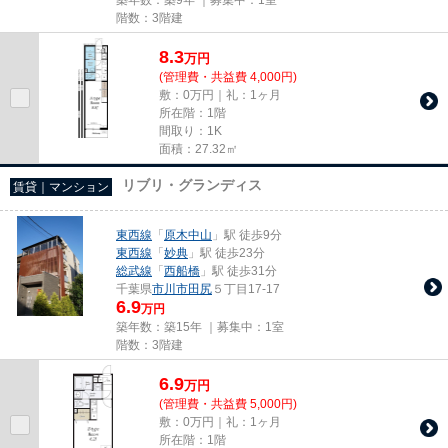
階数：3階建
8.3
万
円
(管理費・共益費 4,000円)
敷：0万円｜礼：1ヶ月
所在階：1階
間取り：1K
面積：27.32㎡
リブリ・グランディス
賃貸｜マンション
東西線
「
原木中山
」駅 徒歩9分
東西線
「
妙典
」駅 徒歩23分
総武線
「
西船橋
」駅 徒歩31分
千葉県
市川市
田尻
５丁目17-17
6.9
万円
築年数：築15年 ｜募集中：
1室
階数：3階建
6.9
万
円
(管理費・共益費 5,000円)
敷：0万円｜礼：1ヶ月
所在階：1階