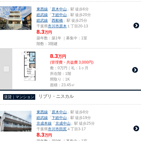
東西線
「
原木中山
」駅 徒歩6分
総武線
「
下総中山
」駅 徒歩20分
総武線
「
西船橋
」駅 徒歩25分
千葉県
市川市
原木
１丁目20-13
8.3
万円
築年数：築1年 ｜募集中：
1室
階数：3階建
8.3
万
円
(管理費・共益費 3,000円)
敷：0万円｜礼：1ヶ月
所在階：1階
間取り：1K
面積：23.45㎡
リブリ・ニスカル
賃貸｜マンション
東西線
「
原木中山
」駅 徒歩8分
総武線
「
下総中山
」駅 徒歩19分
京成本線
「
京成中山
」駅 徒歩25分
千葉県
市川市
田尻
４丁目3-17
8.3
万円
築年数：築9年 ｜募集中：
1室