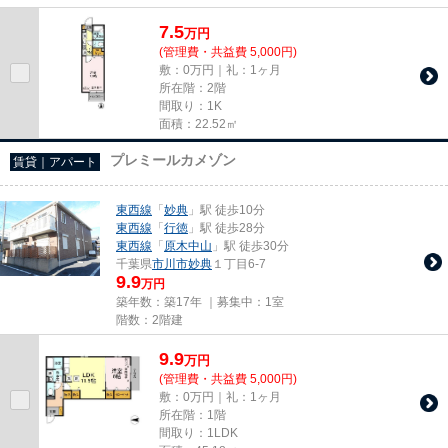
7.5
万
円
(管理費・共益費 5,000円)
敷：0万円｜礼：1ヶ月
所在階：2階
間取り：1K
面積：22.52㎡
プレミールカメゾン
賃貸｜アパート
東西線
「
妙典
」駅 徒歩10分
東西線
「
行徳
」駅 徒歩28分
東西線
「
原木中山
」駅 徒歩30分
千葉県
市川市
妙典
１丁目6-7
9.9
万円
築年数：築17年 ｜募集中：
1室
階数：2階建
9.9
万
円
(管理費・共益費 5,000円)
敷：0万円｜礼：1ヶ月
所在階：1階
間取り：1LDK