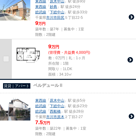
東西線
「
原木中山
」駅 徒歩9分
東西線
「
妙典
」駅 徒歩24分
総武線
「
下総中山
」駅 徒歩33分
千葉県
市川市
田尻
５丁目22-5
9
万円
築年数：築7年 ｜募集中：
1室
階数：2階建
9
万
円
(管理費・共益費 4,000円)
敷：0万円｜礼：1ヶ月
所在階：1階
間取り：1LDK
面積：34.10㎡
ベルデュールⅡ
賃貸｜アパート
東西線
「
原木中山
」駅 徒歩5分
総武線
「
下総中山
」駅 徒歩23分
総武線
「
西船橋
」駅 徒歩28分
千葉県
市川市
原木
２丁目2-27
7.5
万円
築年数：築22年 ｜募集中：
1室
階数：2階建