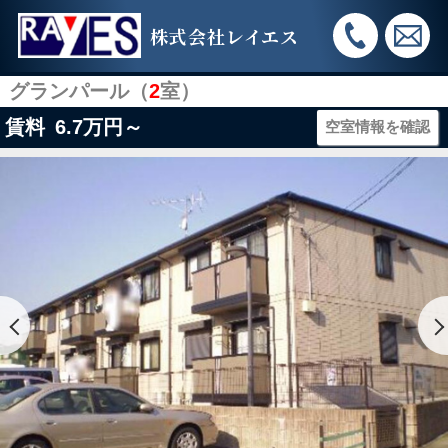
株式会社レイエス
グランパール（
2
室）
賃料
6.7
万円～
空室情報を確認