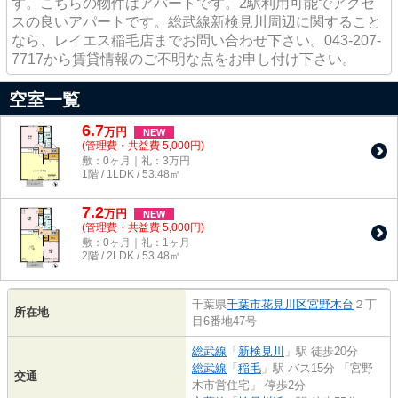
す。こちらの物件はアパートです。2駅利用可能でアクセ
スの良いアパートです。総武線新検見川周辺に関すること
なら、レイエス稲毛店までお問い合わせ下さい。043-207-
7717から賃貸情報のご不明な点をお申し付け下さい。
空室一覧
6.7
万
円
NEW
(管理費・共益費 5,000円)
敷：0ヶ月｜礼：3万円
1階 / 1LDK / 53.48㎡
7.2
万
円
NEW
(管理費・共益費 5,000円)
敷：0ヶ月｜礼：1ヶ月
2階 / 2LDK / 53.48㎡
千葉県
千葉市花見川区
宮野木台
２丁
所在地
目6番地47号
総武線
「
新検見川
」駅 徒歩20分
総武線
「
稲毛
」駅 バス15分 「宮野
交通
木市営住宅」 停歩2分