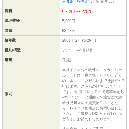
京葉線
「
検見川浜
」駅 徒歩55分
賃料
6.7万円～7.2万円
管理費等
5,000円
面積
53.48㎡
築年数
2001年 2月 (築25年)
種別/構造
アパート/軽量鉄骨
階建
2階建
当社イチオシの物件の「グランパー
ル」。ぜひ一度ご覧ください。近く
のマルエツ 宮野木店まで徒歩6分で
行けます。こちらの物件はアパート
です。周辺に2駅あるので電車通勤し
備考
やすいです。交通面で快適な総武線
新検見川近辺の賃貸物件のことな
ら、レイエス稲毛店にお問い合わせ
下さい。ご連絡は043-207-7717から
どうぞ、お待ちしております。
株式会社レイエス稲毛店