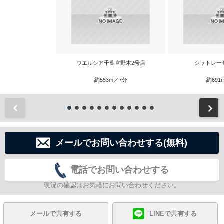
ウエルシア千葉宮野木2号店
シャトレー
約553m／7分
約691
前
メールでお問い合わせする(無料)
電話でお問い合わせする
現況の確認はお気軽にお問い合わせください。
メールで共有する
LINEで共有する