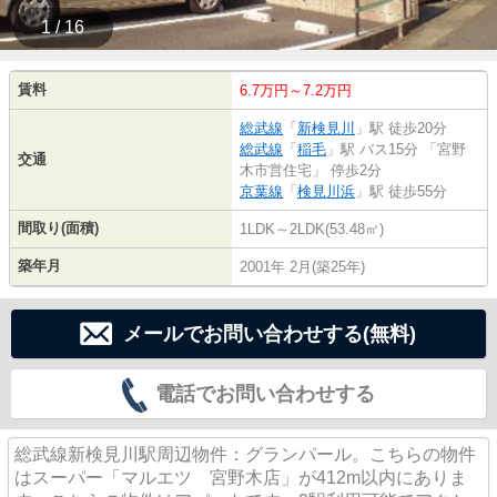
1 / 16
賃料
6.7万円～7.2万円
総武線
「
新検見川
」駅 徒歩20分
総武線
「
稲毛
」駅 バス15分 「宮野
交通
木市営住宅」 停歩2分
京葉線
「
検見川浜
」駅 徒歩55分
間取り(面積)
1LDK～2LDK(53.48㎡)
築年月
2001年 2月(築25年)
メールでお問い合わせする(無料)
電話でお問い合わせする
総武線新検見川駅周辺物件：グランパール。こちらの物件
はスーパー「マルエツ 宮野木店」が412m以内にありま