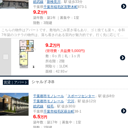
総武線
「
新検見川
」駅 徒歩33分
千葉県
千葉市稲毛区
宮野木町
873-1
9.2
万円
築年数：築1年 ｜募集中：
1室
階数：3階建
こちらの物件はアパートです。敷地内ごみ置き場もあり、ゴミ捨ても楽々。令和
7年築のコチラの物件は、落ち着きのある室内が魅力的です。行く先に応じて経
路を選べる、2駅利用可能な物...
9.2
万
円
(管理費・共益費 5,000円)
敷：0ヶ月｜礼：1ヶ月
所在階：2階
間取り：1LDK
面積：42.93㎡
シャルドネB
賃貸｜アパート
千葉都市モノレール
「
スポーツセンター
」駅 徒歩8分
千葉都市モノレール
「
穴川
」駅 徒歩12分
総武線
「
稲毛
」駅 徒歩30分
千葉県
千葉市稲毛区
萩台町
38-1
6.5
万円
築年数：築17年 ｜募集中：
1室
階数：2階建