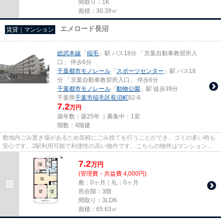
間取り：1K
面積：30.39㎡
エメロード長沼
賃貸｜マンション
総武本線
「
稲毛
」駅 バス18分 「京葉自動車教習所入
口」 停歩6分
千葉都市モノレール
「
スポーツセンター
」駅 バス18
分 「京葉自動車教習所入口」 停歩6分
千葉都市モノレール
「
動物公園
」駅 徒歩39分
千葉県
千葉市稲毛区
長沼町
82-6
7.2
万円
築年数：築25年 ｜募集中：
1室
階数：4階建
敷地内ごみ置き場があるため気軽にごみ捨てを行うことができ、ゴミの多い時も
安心です。2駅利用可能で利便性の高い物件です。こちらの物件はマンションで
す。総武本線稲毛周辺に関する...
7.2
万
円
(管理費・共益費 4,000円)
敷：0ヶ月｜礼：0ヶ月
所在階：3階
間取り：3LDK
面積：65.63㎡