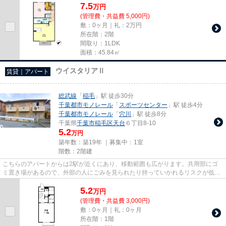
7.5
万
円
(管理費・共益費 5,000円)
敷：0ヶ月｜礼：2万円
所在階：2階
間取り：1LDK
面積：45.84㎡
ウイスタリアⅡ
賃貸｜アパート
総武線
「
稲毛
」駅 徒歩30分
千葉都市モノレール
「
スポーツセンター
」駅 徒歩4分
千葉都市モノレール
「
穴川
」駅 徒歩8分
千葉県
千葉市稲毛区
天台
６丁目8-10
5.2
万円
築年数：築19年 ｜募集中：
1室
階数：2階建
こちらのアパートからは2駅が近くにあり、移動範囲も広がります。共用部にゴ
ミ置き場があるので、外部の人にごみを見られたり持っていかれるリスクが低く
なります。こちらの物件はアパ...
5.2
万
円
(管理費・共益費 3,000円)
敷：0ヶ月｜礼：0ヶ月
所在階：1階