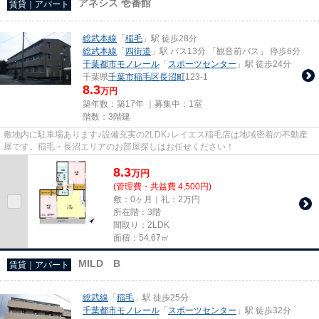
アネシス 壱番館
賃貸｜アパート
総武本線
「
稲毛
」駅 徒歩28分
総武本線
「
四街道
」駅 バス13分 「観音前バス」 停歩6分
千葉都市モノレール
「
スポーツセンター
」駅 徒歩24分
千葉県
千葉市稲毛区
長沼町
123-1
8.3
万円
築年数：築17年 ｜募集中：
1室
階数：3階建
敷地内に駐車場あります♪設備充実の2LDK♪レイエス稲毛店は地域密着の不動産
屋です。稲毛・長沼エリアのお部屋探しはお任せください！
8.3
万
円
(管理費・共益費 4,500円)
敷：0ヶ月｜礼：2万円
所在階：3階
間取り：2LDK
面積：54.67㎡
MILD B
賃貸｜アパート
総武線
「
稲毛
」駅 徒歩25分
千葉都市モノレール
「
スポーツセンター
」駅 徒歩32分