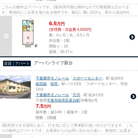
こちらの物件はアパートです。2駅利用可能な物件なので行動範囲も広がりま
す。敷地内にごみ置き場がある物件です。幅広い層に好評な、駅から徒歩8分に
立地する物件です。レイエス稲毛...
6.5
万
円
(管理費・共益費 4,500円)
敷：0ヶ月｜礼：0.5ヶ月
所在階：1階
間取り：1K
面積：30.27㎡
アーバンライフ萩台
賃貸｜アパート
千葉都市モノレール
「
スポーツセンター
」駅 徒歩8分
総武線
「
稲毛
」駅 バス10分 「スポーツセンター」 停歩
10分
千葉都市モノレール
「
穴川
」駅 徒歩13分
千葉県
千葉市稲毛区
萩台町
39番地1号
7.5
万円
築年数：築14年 ｜募集中：
1室
階数：2階建
2駅利用できる場所にあり、行き先に応じて乗車駅の使い分けができます。こち
らの物件はアパートです。お客様からのお問い合わせの多い、敷地内ごみ置き場
があります。電車移動の多い方...