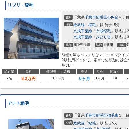
リブリ・稲毛
千葉県
千葉市稲毛区
小仲台
９丁目2
住所
交通
総武線
「
稲毛
」駅 徒歩15分
京成千葉線
「
京成稲毛
」駅 徒歩2
京成千葉線
「
みどり台
」駅 徒歩3
築1年未満
3階建
築年
階数
構造
防犯対策もバッチリなマンションタイプ
2駅利用ができて、電車での移動に役立
魅力...
所在階
賃料
管理費・共益費
敷金
礼金
間取り
8.2
万円
0ヶ月
2階
3,000円
1ヶ月
1K
2
アテナ稲毛
千葉県
千葉市稲毛区
稲毛東
３丁目
住所
交通
総武線
「
稲毛
」駅 徒歩5分