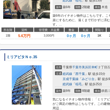
総武線
「
稲毛
」駅 徒歩23分
築6年
2階建
木造
築年
階数
構造
築6年のイチオシ物件はこちらです。こ
楽にするために、遠くまで行かずに済む
す。...
所在階
賃料
管理費・共益費
敷金
礼金
間取り
5.6
万円
0ヶ月
0ヶ月
1階
3,000円
1K
ミリアビタＮｏ.35
千葉県
千葉市美浜区
幸町
２丁目22
住所
交通
総武線
「
西千葉
」駅 徒歩15分
京成千葉線
「
みどり台
」駅 徒歩
総武線
「
稲毛
」駅 徒歩25分
築8年
8階建
鉄筋
築年
階数
構造
気になるイチオシ物件情報：「ミリアビタ
がご満足の物件はこちらです。この建物
周辺...