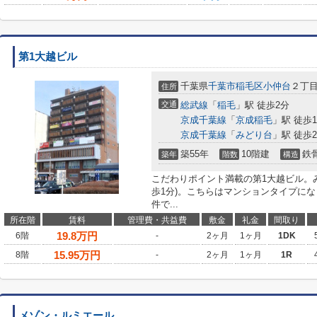
第1大越ビル
千葉県
千葉市稲毛区
小仲台
２丁目
住所
交通
総武線
「
稲毛
」駅 徒歩2分
京成千葉線
「
京成稲毛
」駅 徒歩1
京成千葉線
「
みどり台
」駅 徒歩2
築55年
10階建
鉄
築年
階数
構造
こだわりポイント満載の第1大越ビル。
歩1分)。こちらはマンションタイプに
件で...
所在階
賃料
管理費・共益費
敷金
礼金
間取り
19.8
万円
6階
-
2ヶ月
1ヶ月
1DK
15.95
万円
8階
-
2ヶ月
1ヶ月
1R
メゾン・ルミエール