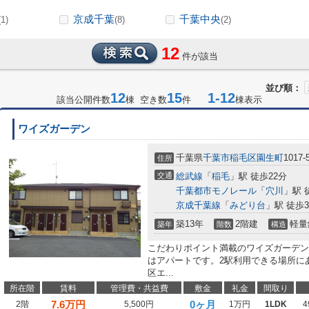
京成千葉
千葉中央
(1)
(8)
(2)
12
件が該当
並び順：
12
15
1-12
該当公開件数
棟 空き数
件
棟表示
ワイズガーデン
千葉県
千葉市稲毛区
園生町
1017-
住所
交通
総武線
「
稲毛
」駅 徒歩22分
千葉都市モノレール
「
穴川
」駅 
京成千葉線
「
みどり台
」駅 徒歩3
築13年
2階建
軽量
築年
階数
構造
こだわりポイント満載のワイズガーデン
はアパートです。2駅利用できる場所に
区エ...
所在階
賃料
管理費・共益費
敷金
礼金
間取り
7.6
万円
0ヶ月
2階
5,500円
1万円
1LDK
4