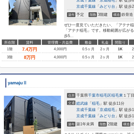
京成千葉線
「
京成稲毛
」駅 徒歩
京成千葉線
「
みどり台
」駅 徒歩2
予定
3階建
鉄骨造
築年
階数
構造
ぜひ一度見ていただきたい、「アテナ稲
「アテナ稲毛」です。移動範囲が広がる
歩5...
所在階
賃料
管理費・共益費
敷金
礼金
間取り
7.4
万円
1階
4,000円
0.5ヶ月
2ヶ月
1K
8
万円
3階
4,000円
0.5ヶ月
2ヶ月
1K
yamajuⅡ
千葉県
千葉市稲毛区
稲毛東
１丁目3
住所
交通
総武線
「
稲毛
」駅 徒歩11分
京成千葉線
「
京成稲毛
」駅 徒歩1
京成千葉線
「
みどり台
」駅 徒歩1
築1年未満
2階建
築年
階数
構造