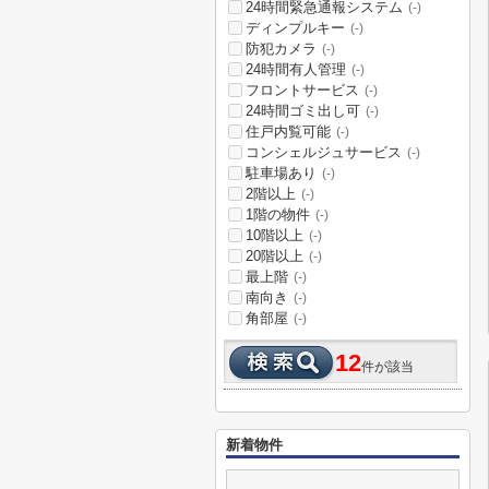
24時間緊急通報システム
(-)
ディンプルキー
(-)
防犯カメラ
(-)
24時間有人管理
(-)
フロントサービス
(-)
24時間ゴミ出し可
(-)
住戸内覧可能
(-)
コンシェルジュサービス
(-)
駐車場あり
(-)
2階以上
(-)
1階の物件
(-)
10階以上
(-)
20階以上
(-)
最上階
(-)
南向き
(-)
角部屋
(-)
12
件が該当
新着物件