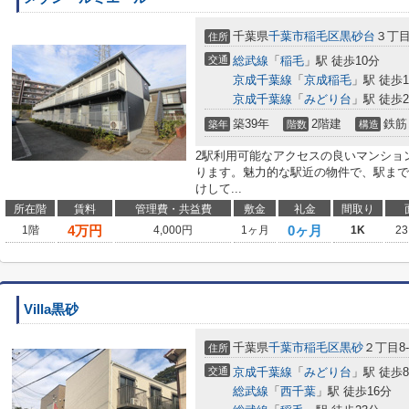
千葉県
千葉市稲毛区
黒砂台
３丁目2
住所
交通
総武線
「
稲毛
」駅 徒歩10分
京成千葉線
「
京成稲毛
」駅 徒歩1
京成千葉線
「
みどり台
」駅 徒歩2
築39年
2階建
鉄筋
築年
階数
構造
2駅利用可能なアクセスの良いマンショ
ります。魅力的な駅近の物件で、駅まで
けして...
所在階
賃料
管理費・共益費
敷金
礼金
間取り
4
万円
0ヶ月
1階
4,000円
1ヶ月
1K
23
Villa黒砂
千葉県
千葉市稲毛区
黒砂
２丁目8-2
住所
交通
京成千葉線
「
みどり台
」駅 徒歩
総武線
「
西千葉
」駅 徒歩16分