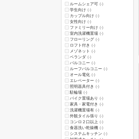
ルームシェア可
(-)
学生向け
(-)
カップル向け
(-)
女性向け
(-)
ファミリー向け
(-)
室内洗濯機置場
(-)
フローリング
(-)
ロフト付き
(-)
メゾネット
(-)
ベランダ
(-)
バルコニー
(-)
ルーフバルコニー
(-)
オール電化
(-)
エレベーター
(-)
照明器具付き
(-)
駐輪場
(-)
バイク置場あり
(-)
家具・家電付き
(-)
洗濯機置場有
(-)
外観タイル張り
(-)
コンロ２口以上
(-)
食器洗い乾燥機
(-)
システムキッチン
(-)