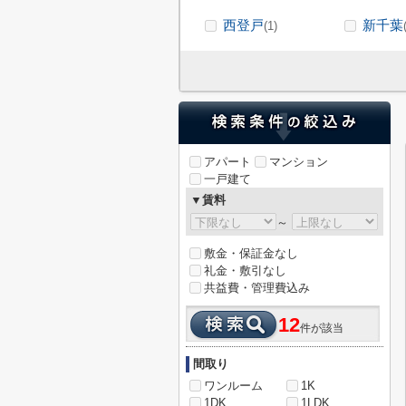
西登戸
新千葉
(1)
アパート
マンション
一戸建て
▼賃料
～
敷金・保証金なし
礼金・敷引なし
共益費・管理費込み
12
件が該当
間取り
ワンルーム
1K
1DK
1LDK