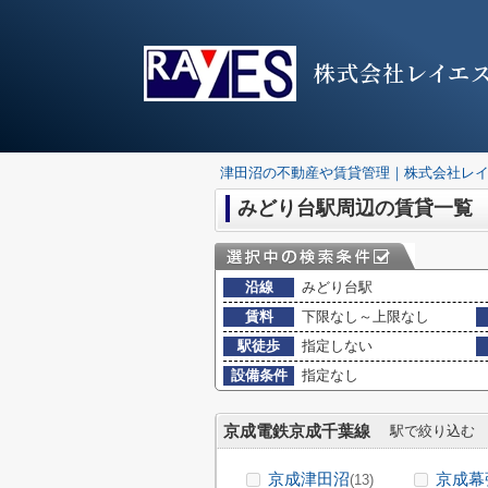
株式会社レイエ
津田沼の不動産や賃貸管理｜株式会社レ
みどり台駅周辺の賃貸一覧
沿線
みどり台駅
賃料
下限なし～上限なし
駅徒歩
指定しない
設備条件
指定なし
京成電鉄京成千葉線
駅で絞り込む
京成津田沼
京成幕
(13)