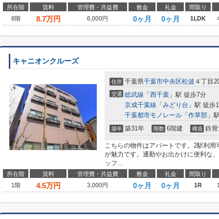
所在階
賃料
管理費・共益費
敷金
礼金
間取り
8.7
万円
0ヶ月
0ヶ月
8階
6,000円
1LDK
キャニオンクルーズ
千葉県
千葉市中央区
松波
４丁目20
住所
交通
総武線
「
西千葉
」駅 徒歩7分
京成千葉線
「
みどり台
」駅 徒歩1
千葉都市モノレール
「
作草部
」駅
築31年
6階建
鉄骨
築年
階数
構造
こちらの物件はアパートです。2駅利用
が魅力です。通勤やお出かけに便利な、
ッフ...
所在階
賃料
管理費・共益費
敷金
礼金
間取り
4.5
万円
0ヶ月
0ヶ月
1階
3,000円
1R