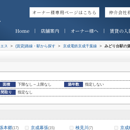
オーナー様専用ページはこちら
仲介会社
ス
Home
店舗案内
オーナー様へ
賃貸の入
イエス
>
(賃貸)路線・駅から探す
>
京成電鉄京成千葉線
>
みどり台駅の
面積
下限なし～上限なし
築年数
指定しない
間取り
指定なし
張本郷
京成幕張
検見川
京成
(17)
(15)
(7)