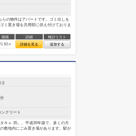
ちらの物件はアパートです。ゴミ出しを
ゴミ置き場を共用部に供え付けておりま
面積
詳細
検討リスト
21.92㎡
詳細を見る
追加する
-3
9分
コンクリート
Ｎｏ.35」。平成30年築で、多くの方
の敷地内にごみ置き場があります。駅が