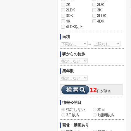
2K
2DK
2LDK
3K
3DK
3LDK
4K
4DK
4LDK以上
面積
～
駅からの徒歩
築年数
12
件が該当
情報公開日
指定しない
本日
3日以内
1週間以内
画像・動画あり