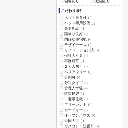
画像あり
動画あり
こだわり条件
ペット飼育可
(-)
ペット専用設備
(-)
楽器相談
(-)
陽当り良好
(-)
閑静な住宅地
(-)
デザイナーズ
(-)
リノベーション済
(-)
保証人不要
(-)
事務所可
(-)
２人入居可
(-)
バリアフリー
(-)
分割可
(-)
分譲タイプ
(-)
管理人常駐
(-)
眺望良好
(-)
二世帯住宅
(-)
フリーレント
(-)
カードキー
(-)
オープンハウス
(-)
外国人可
(-)
ガスコンロ設置可
(-)