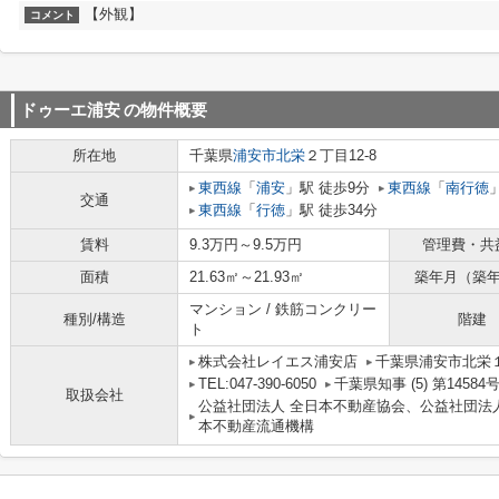
【外観】
コメント
ドゥーエ浦安
の物件概要
所在地
千葉県
浦安市
北栄
２丁目12-8
東西線
「
浦安
」駅 徒歩9分
東西線
「
南行徳
交通
東西線
「
行徳
」駅 徒歩34分
賃料
9.3万円～9.5万円
管理費・共
面積
21.63㎡～21.93㎡
築年月（築
マンション / 鉄筋コンクリー
種別/構造
階建
ト
株式会社レイエス浦安店
千葉県浦安市北栄１
TEL:047-390-6050
千葉県知事 (5) 第1458
取扱会社
公益社団法人 全日本不動産協会、公益社団法
本不動産流通機構