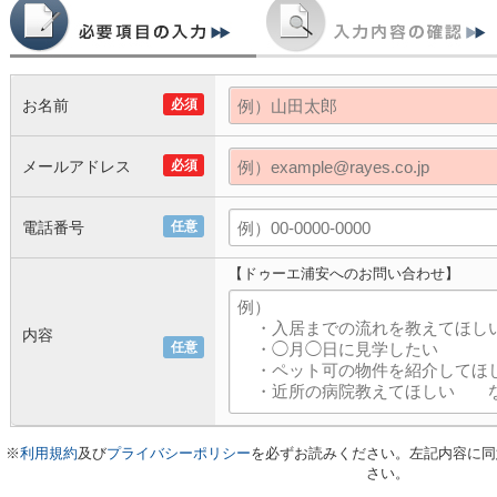
お名前
必須
メールアドレス
必須
電話番号
任意
【ドゥーエ浦安へのお問い合わせ】
内容
任意
※
利用規約
及び
プライバシーポリシー
を必ずお読みください。左記内容に同
さい。