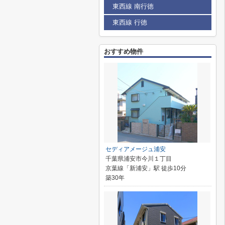
東西線 南行徳
東西線 行徳
おすすめ物件
セディアメージュ浦安
千葉県浦安市今川１丁目
京葉線「新浦安」駅 徒歩10分
築30年