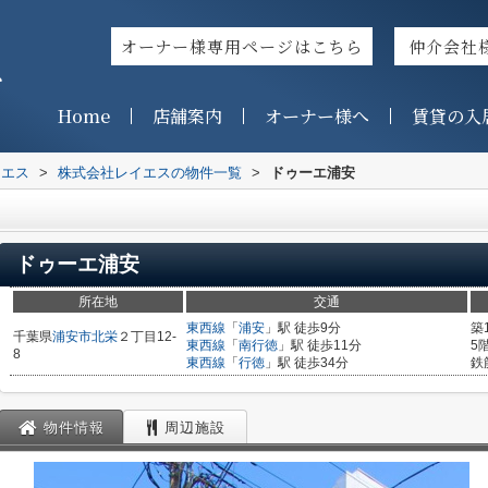
オーナー様専用ページはこちら
仲介会社
ス
Home
店舗案内
オーナー様へ
賃貸の入
イエス
>
株式会社レイエスの物件一覧
>
ドゥーエ浦安
ドゥーエ浦安
所在地
交通
東西線
「
浦安
」駅 徒歩9分
築
千葉県
浦安市
北栄
２丁目12-
東西線
「
南行徳
」駅 徒歩11分
5
8
東西線
「
行徳
」駅 徒歩34分
鉄
物件情報
周辺施設