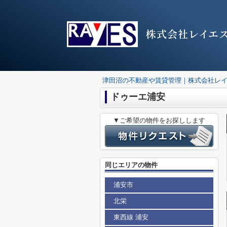
株式会社レイエ
津田沼の不動産や賃貸管理｜株式会社レ
ドゥーエ浦安
▼ご希望の物件をお探しします
同じエリアの物件
浦安市
北栄
東西線 浦安