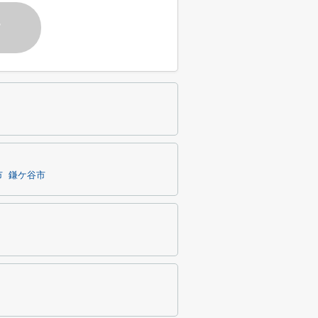
す
市
鎌ケ谷市