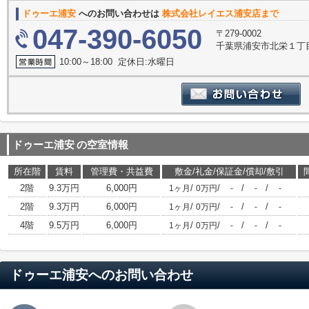
ドゥーエ浦安
へのお問い合わせは
株式会社レイエス浦安店まで
047-390-6050
〒279-0002
千葉県浦安市北栄１丁目
10:00～18:00 定休日:水曜日
ドゥーエ浦安
の空室情報
所在階
賃料
管理費・共益費
敷金/礼金/保証金/償却/敷引
2階
9.3万円
6,000円
/
/
/
/
1ヶ月
0万円
-
-
-
2階
9.3万円
6,000円
/
/
/
/
1ヶ月
0万円
-
-
-
4階
9.5万円
6,000円
/
/
/
/
1ヶ月
0万円
-
-
-
ドゥーエ浦安
へのお問い合わせ