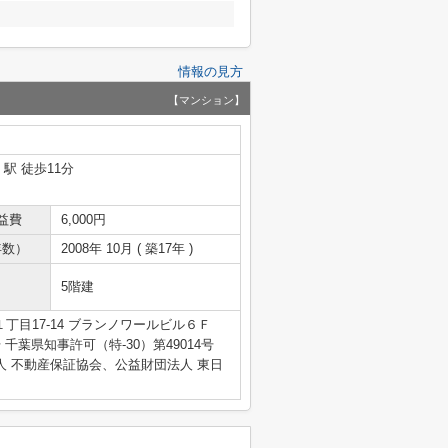
情報の見方
【マンション】
」駅 徒歩11分
益費
6,000円
年数）
2008年 10月 ( 築17年 )
5階建
丁目17-14 ブランノワールビル６Ｆ
4号 千葉県知事許可（特-30）第49014号
人 不動産保証協会、公益財団法人 東日