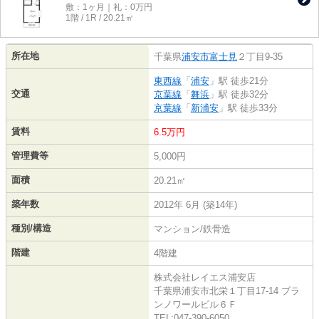
敷：1ヶ月｜礼：0万円
1階 / 1R / 20.21㎡
所在地
千葉県
浦安市
富士見
２丁目9-35
東西線
「
浦安
」駅 徒歩21分
交通
京葉線
「
舞浜
」駅 徒歩32分
京葉線
「
新浦安
」駅 徒歩33分
賃料
6.5万円
管理費等
5,000円
面積
20.21㎡
築年数
2012年 6月 (築14年)
種別/構造
マンション/鉄骨造
階建
4階建
株式会社レイエス浦安店
千葉県浦安市北栄１丁目17-14 ブラ
ンノワールビル６Ｆ
TEL:047-390-6050