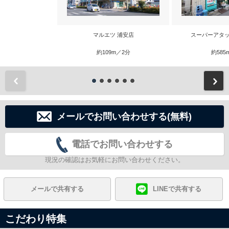
マルエツ 浦安店
スーパーアタッ
約109m／2分
約585
前
メールでお問い合わせする(無料)
電話でお問い合わせする
現況の確認はお気軽にお問い合わせください。
メールで共有する
LINEで共有する
こだわり特集