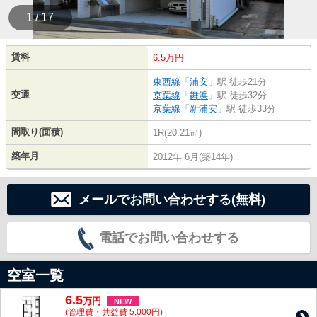
1 / 17
賃料
6.5万円
東西線
「
浦安
」駅 徒歩21分
交通
京葉線
「
舞浜
」駅 徒歩32分
京葉線
「
新浦安
」駅 徒歩33分
間取り(面積)
1R(20.21㎡)
築年月
2012年 6月(築14年)
メールでお問い合わせする(無料)
電話でお問い合わせする
空室一覧
6.5
万
円
NEW
(管理費・共益費 5,000円)