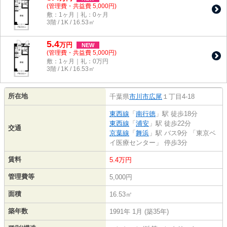
(管理費・共益費 5,000円)
敷：1ヶ月｜礼：0ヶ月
3階 / 1K / 16.53㎡
5.4
万
円
NEW
(管理費・共益費 5,000円)
敷：1ヶ月｜礼：0万円
3階 / 1K / 16.53㎡
所在地
千葉県
市川市
広尾
１丁目4-18
東西線
「
南行徳
」駅 徒歩18分
東西線
「
浦安
」駅 徒歩22分
交通
京葉線
「
舞浜
」駅 バス9分 「東京ベ
イ医療センター」 停歩3分
賃料
5.4万円
管理費等
5,000円
面積
16.53㎡
築年数
1991年 1月 (築35年)