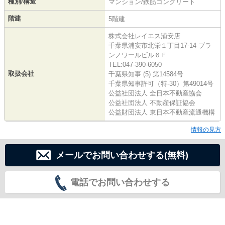
種別/構造
マンション/鉄筋コンクリート
階建
5階建
株式会社レイエス浦安店
千葉県浦安市北栄１丁目17-14 ブラ
ンノワールビル６Ｆ
TEL:047-390-6050
取扱会社
千葉県知事 (5) 第14584号
千葉県知事許可（特-30）第49014号
公益社団法人 全日本不動産協会
公益社団法人 不動産保証協会
公益財団法人 東日本不動産流通機構
情報の見方
メールでお問い合わせする(無料)
電話でお問い合わせする