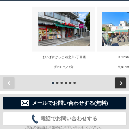
まいばすけっと 相之川2丁目店
K-fre
約541m／7分
約918
前
メールでお問い合わせする(無料)
電話でお問い合わせする
現況の確認はお気軽にお問い合わせください。