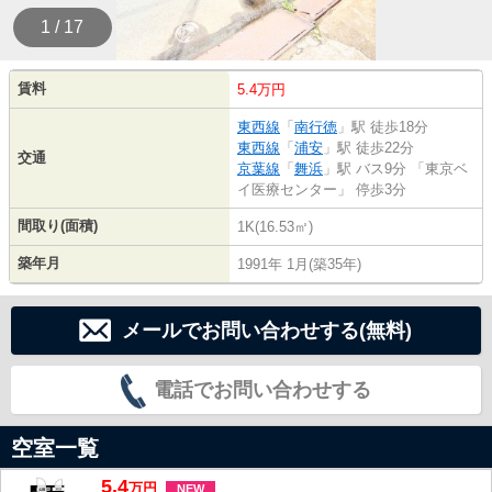
1 / 17
賃料
5.4万円
東西線
「
南行徳
」駅 徒歩18分
東西線
「
浦安
」駅 徒歩22分
交通
京葉線
「
舞浜
」駅 バス9分 「東京ベ
イ医療センター」 停歩3分
間取り(面積)
1K(16.53㎡)
築年月
1991年 1月(築35年)
メールでお問い合わせする(無料)
電話でお問い合わせする
空室一覧
5.4
万
円
NEW