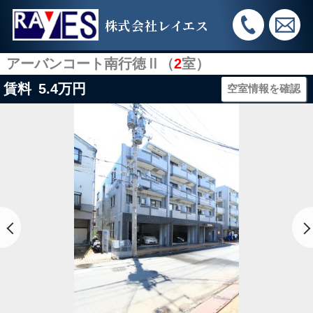
株式会社レイエス
アーバンコート南行徳Ⅱ（
2
室）
賃料
5.4
万円
空室情報を確認