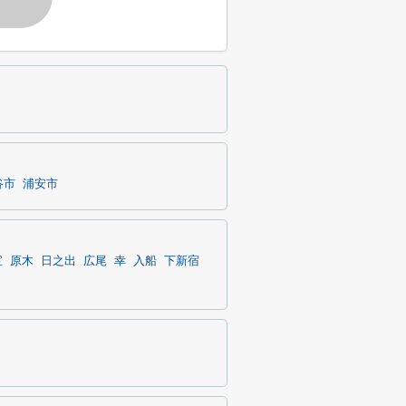
谷市
浦安市
宝
原木
日之出
広尾
幸
入船
下新宿