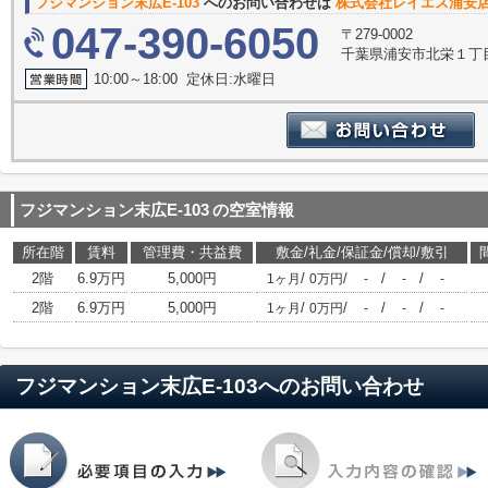
フジマンション末広E-103
へのお問い合わせは
株式会社レイエス浦安
047-390-6050
〒279-0002
千葉県浦安市北栄１丁目
10:00～18:00 定休日:水曜日
フジマンション末広E-103
の空室情報
所在階
賃料
管理費・共益費
敷金/礼金/保証金/償却/敷引
2階
6.9万円
5,000円
/
/
/
/
1ヶ月
0万円
-
-
-
2階
6.9万円
5,000円
/
/
/
/
1ヶ月
0万円
-
-
-
フジマンション末広E-103
へのお問い合わせ