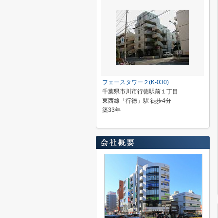
フェースタワー２(K-030)
千葉県市川市行徳駅前１丁目
東西線「行徳」駅 徒歩4分
築33年