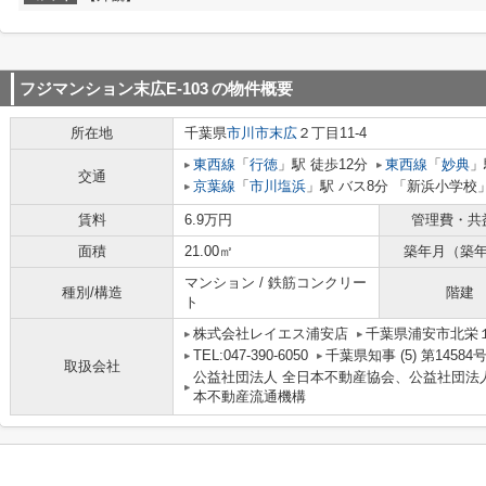
フジマンション末広E-103
の物件概要
所在地
千葉県
市川市
末広
２丁目11-4
東西線
「
行徳
」駅 徒歩12分
東西線
「
妙典
」
交通
京葉線
「
市川塩浜
」駅 バス8分 「新浜小学校」
賃料
6.9万円
管理費・共
面積
21.00㎡
築年月（築
マンション / 鉄筋コンクリー
種別/構造
階建
ト
株式会社レイエス浦安店
千葉県浦安市北栄１
TEL:047-390-6050
千葉県知事 (5) 第1458
取扱会社
公益社団法人 全日本不動産協会、公益社団法
本不動産流通機構