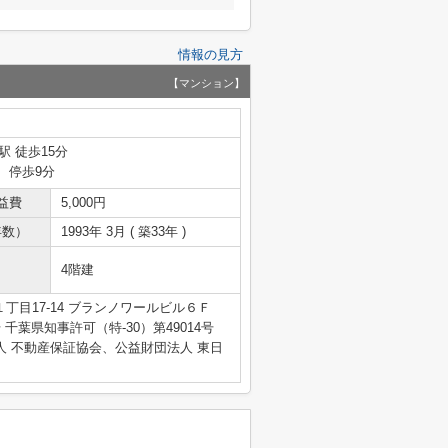
情報の見方
【マンション】
駅 徒歩15分
 停歩9分
益費
5,000円
年数）
1993年 3月 ( 築33年 )
4階建
丁目17-14 ブランノワールビル６Ｆ
4号 千葉県知事許可（特-30）第49014号
人 不動産保証協会、公益財団法人 東日