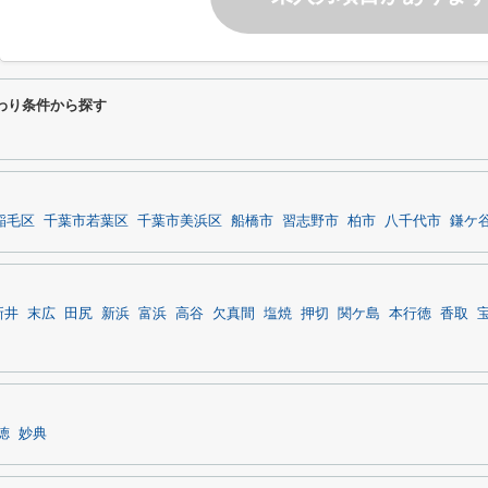
だわり条件から探す
稲毛区
千葉市若葉区
千葉市美浜区
船橋市
習志野市
柏市
八千代市
鎌ケ
新井
末広
田尻
新浜
富浜
高谷
欠真間
塩焼
押切
関ケ島
本行徳
香取
徳
妙典