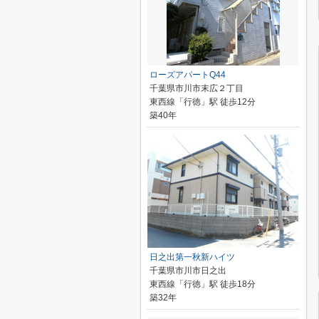
ローズアパートQ44
千葉県市川市末広２丁目
東西線「行徳」駅 徒歩12分
築40年
日之出第一秋新ハイツ
千葉県市川市日之出
東西線「行徳」駅 徒歩18分
築32年