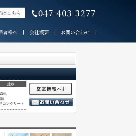
047-403-3277
様はこちら
居者様へ
会社概要
お問い合わせ
建物
空室情報へ
33年
階建
筋コンクリート