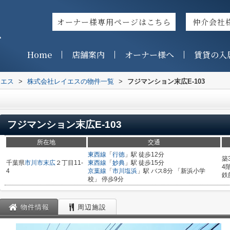
オーナー様専用ページはこちら
仲介会社
ス
Home
店舗案内
オーナー様へ
賃貸の入
イエス
>
株式会社レイエスの物件一覧
>
フジマンション末広E-103
フジマンション末広E-103
所在地
交通
東西線
「
行徳
」駅 徒歩12分
築
千葉県
市川市
末広
２丁目11-
東西線
「
妙典
」駅 徒歩15分
4
4
京葉線
「
市川塩浜
」駅 バス8分 「新浜小学
鉄
校」 停歩9分
物件情報
周辺施設