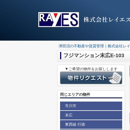
株式会社レイエ
津田沼の不動産や賃貸管理｜株式会社レ
フジマンション末広E-103
▼ご希望の物件をお探しします
同じエリアの物件
市川市
末広
東西線 行徳