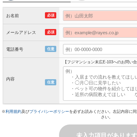
お名前
必須
メールアドレス
必須
電話番号
任意
【フジマンション末広E-103へのお問い
内容
任意
※
利用規約
及び
プライバシーポリシー
を必ずお読みください。左記内容に同
さい。
未入力項目がありま