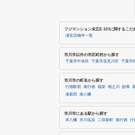
フジマンション末広E-103に関するこ
浦安店物件一覧
市川市以外の市区町村から探す
千葉市中央区
千葉市花見川区
千葉市
市川市の町名から探す
行徳駅前
南行徳
福栄
相之川
妙典
湊新田
南八幡
市川市にある駅から探す
本八幡
市川塩浜
二俣新町
南行徳
行