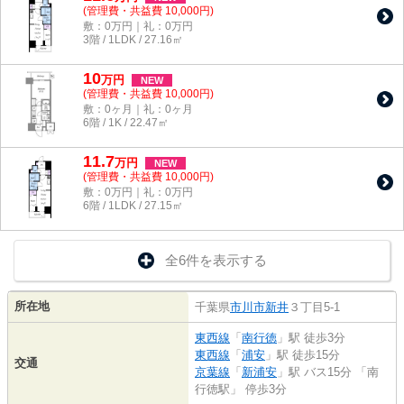
(管理費・共益費 10,000円)
敷：0万円｜礼：0万円
3階 / 1LDK / 27.16㎡
10
万
円
NEW
(管理費・共益費 10,000円)
敷：0ヶ月｜礼：0ヶ月
6階 / 1K / 22.47㎡
11.7
万
円
NEW
(管理費・共益費 10,000円)
敷：0万円｜礼：0万円
6階 / 1LDK / 27.15㎡
全6件を表示する
所在地
千葉県
市川市
新井
３丁目5-1
東西線
「
南行徳
」駅 徒歩3分
東西線
「
浦安
」駅 徒歩15分
交通
京葉線
「
新浦安
」駅 バス15分 「南
行徳駅」 停歩3分