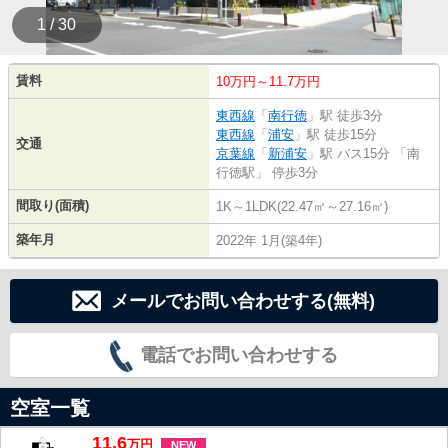
1 / 30
賃料
10万円～11.7万円
東西線
「
南行徳
」駅 徒歩3分
東西線
「
浦安
」駅 徒歩15分
交通
京葉線
「
新浦安
」駅 バス15分 「南
行徳駅」 停歩3分
間取り(面積)
1K～1LDK(22.47㎡～27.16㎡)
築年月
2022年 1月(築4年)
メールでお問い合わせする(無料)
電話でお問い合わせする
空室一覧
11.6
万
円
NEW