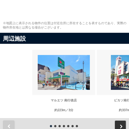
※地図上に表示される物件の位置は付近住所に所在することを表すものであり、実際の
物件所在地とは異なる場合がございます。
周辺施設
マルエツ 南行徳店
ピカソ南
約223m／3分
約337
前