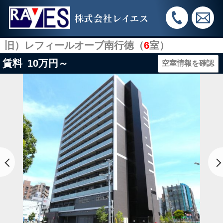
株式会社レイエス
旧）レフィールオーブ南行徳（
6
室）
賃料
10
万円～
空室情報を確認