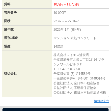
賃料
10万円～11.7万円
管理費等
10,000円
面積
22.47㎡～27.16㎡
築年数
2022年 1月 (築4年)
種別/構造
マンション/鉄筋コンクリート
階建
14階建
株式会社レイエス浦安店
千葉県浦安市北栄１丁目17-14 ブラ
ンノワールビル６Ｆ
TEL:047-390-6050
取扱会社
千葉県知事 (5) 第14584号
千葉県知事許可（特-30）第49014号
公益社団法人 全日本不動産協会
公益社団法人 不動産保証協会
公益財団法人 東日本不動産流通機構
情報の見方