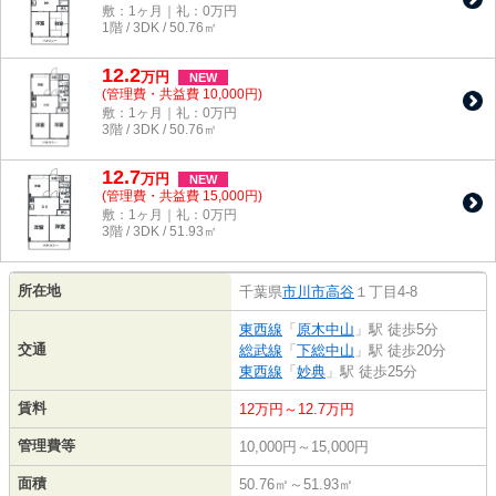
敷：1ヶ月｜礼：0万円
1階 / 3DK / 50.76㎡
12.2
万
円
NEW
(管理費・共益費 10,000円)
敷：1ヶ月｜礼：0万円
3階 / 3DK / 50.76㎡
12.7
万
円
NEW
(管理費・共益費 15,000円)
敷：1ヶ月｜礼：0万円
3階 / 3DK / 51.93㎡
所在地
千葉県
市川市
高谷
１丁目4-8
東西線
「
原木中山
」駅 徒歩5分
交通
総武線
「
下総中山
」駅 徒歩20分
東西線
「
妙典
」駅 徒歩25分
賃料
12万円～12.7万円
管理費等
10,000円～15,000円
面積
50.76㎡～51.93㎡