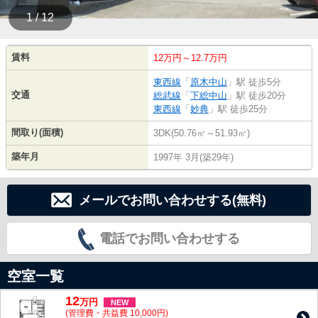
1 / 12
賃料
12万円～12.7万円
東西線
「
原木中山
」駅 徒歩5分
交通
総武線
「
下総中山
」駅 徒歩20分
東西線
「
妙典
」駅 徒歩25分
間取り(面積)
3DK(50.76㎡～51.93㎡)
築年月
1997年 3月(築29年)
メールでお問い合わせする(無料)
電話でお問い合わせする
空室一覧
12
万
円
NEW
(管理費・共益費 10,000円)