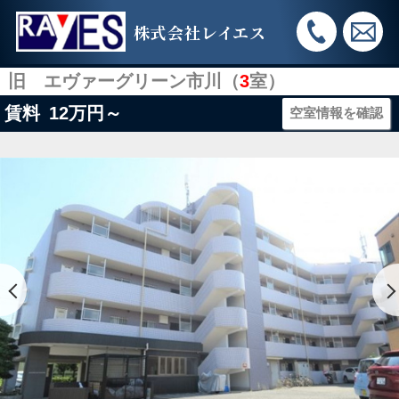
株式会社レイエス
旧 エヴァーグリーン市川（
3
室）
賃料
12
万円～
空室情報を確認