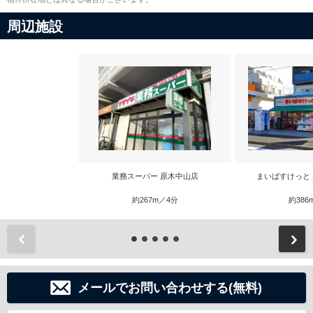
周辺施設
業務スーパー 原木中山店
まいばすけっと
約267m／4分
約386
前
メールでお問い合わせする(無料)