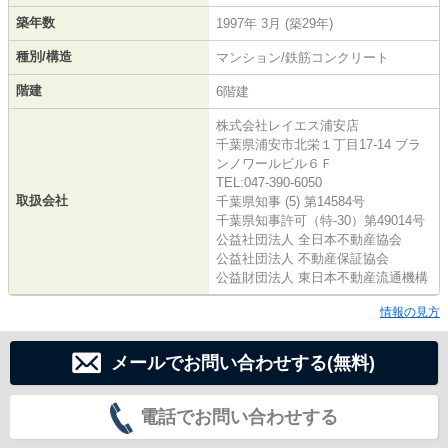
築年数
1997年 3月 (築29年)
種別/構造
マンション/鉄筋コンクリート
階建
6階建
株式会社レイエス浦安店
千葉県浦安市北栄１丁目17-14 ブラ
ンノワールビル６Ｆ
TEL:047-390-6050
取扱会社
千葉県知事 (5) 第14584号
千葉県知事許可（特-30）第49014号
公益社団法人 全日本不動産協会
公益社団法人 不動産保証協会
公益財団法人 東日本不動産流通機構
情報の見方
メールでお問い合わせする(無料)
電話でお問い合わせする