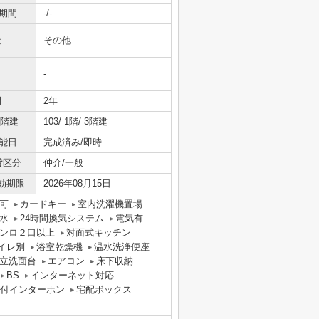
期間
-/-
社
その他
-
間
2年
/階建
103/ 1階/ 3階建
能日
完成済み/即時
貸区分
仲介/一般
効期限
2026年08月15日
可
カードキー
室内洗濯機置場
水
24時間換気システム
電気有
ンロ２口以上
対面式キッチン
イレ別
浴室乾燥機
温水洗浄便座
立洗面台
エアコン
床下収納
BS
インターネット対応
タ付インターホン
宅配ボックス