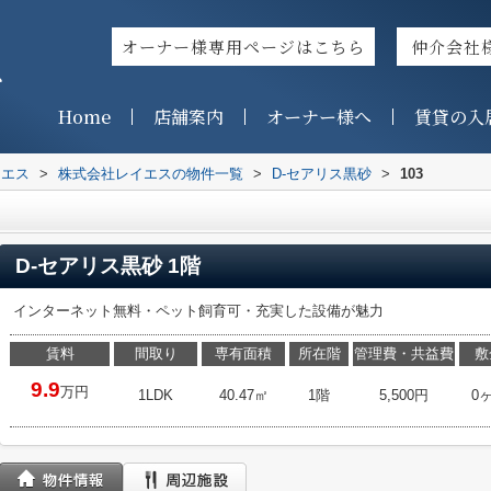
オーナー様専用ページはこちら
仲介会社
ス
Home
店舗案内
オーナー様へ
賃貸の入
イエス
>
株式会社レイエスの物件一覧
>
D-セアリス黒砂
>
103
D-セアリス黒砂 1階
インターネット無料・ペット飼育可・充実した設備が魅力
賃料
間取り
専有面積
所在階
管理費・共益費
敷
9.9
万円
1LDK
40.47㎡
1階
5,500円
0