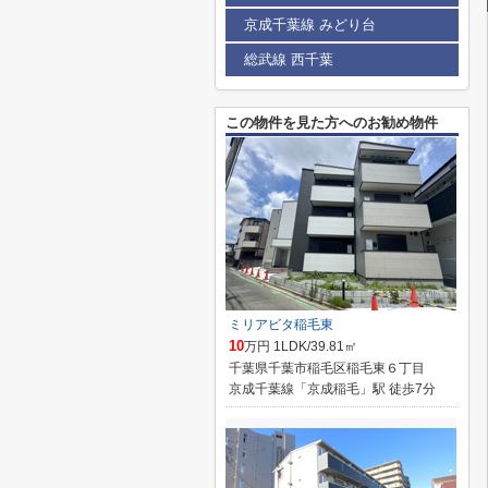
京成千葉線 みどり台
総武線 西千葉
この物件を見た方へのお勧め物件
ミリアビタ稲毛東
10
万円 1LDK/39.81㎡
千葉県千葉市稲毛区稲毛東６丁目
京成千葉線「京成稲毛」駅 徒歩7分