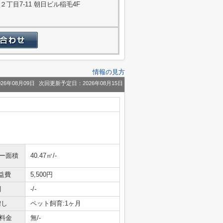
丁目7-11 朝日ビル稲毛4F
情報の見方
26年08月09日
次回更新予定日：2026年08月15日
ニー面積
40.47㎡/-
益費
5,500円
引
-/-
増し
ペット飼育:1ヶ月
料金
無/-