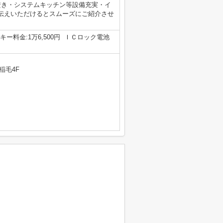
焚き・システムキッチン等設備充実・イ
伝えいただけるとスムーズにご紹介させ
rdキー料金:1万6,500円 ＩＣロック電池
稲毛4F