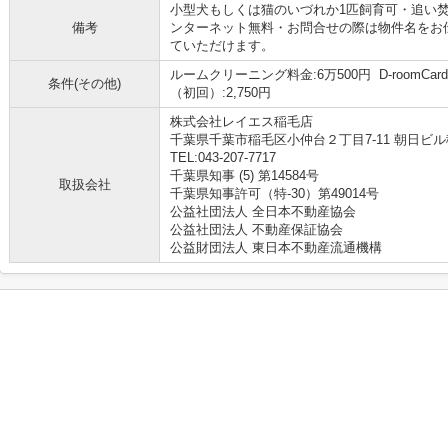
小型犬もしくは猫のいづれか1匹飼育可・追い
備考
ンターネット無料・お問合せの際は物件名をお
ていただけます。
ルームクリーニング料金:6万500円 D-roomCa
条件(その他)
（初回）:2,750円
株式会社レイエス稲毛店
千葉県千葉市稲毛区小仲台２丁目7-11 朝日ビル
TEL:043-207-7717
千葉県知事 (5) 第14584号
取扱会社
千葉県知事許可（特-30）第49014号
公益社団法人 全日本不動産協会
公益社団法人 不動産保証協会
公益財団法人 東日本不動産流通機構