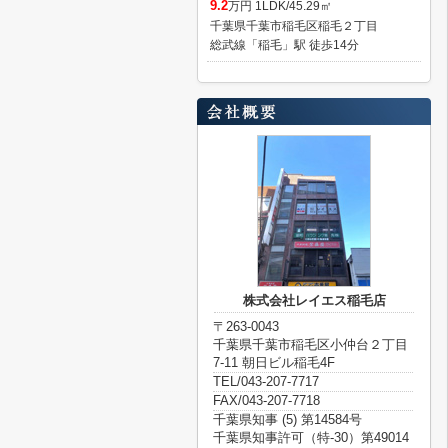
9.2
万円 1LDK/45.29㎡
千葉県千葉市稲毛区稲毛２丁目
総武線「稲毛」駅 徒歩14分
株式会社レイエス稲毛店
〒263-0043
千葉県千葉市稲毛区小仲台２丁目
7-11 朝日ビル稲毛4F
TEL/043-207-7717
FAX/043-207-7718
千葉県知事 (5) 第14584号
千葉県知事許可（特-30）第49014