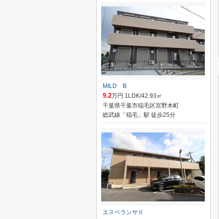
MILD B
9.2
万円 1LDK/42.93㎡
千葉県千葉市稲毛区宮野木町
総武線「稲毛」駅 徒歩25分
エスペランサⅡ