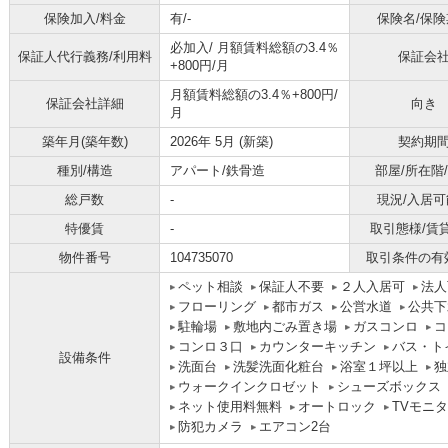
保険加入/料金
有/-
保険名/保険
必加入/
月額賃料総額の3.4％
保証人代行義務/利用料
保証会
+800円/月
月額賃料総額の3.4％+800円/
保証会社詳細
向き
月
築年月(築年数)
2026年 5月 (新築)
契約期
種別/構造
アパート/鉄骨造
部屋/所在階
総戸数
-
現況/入居可
特優賃
-
取引態様/賃
物件番号
104735070
取引条件の有
ペット相談
保証人不要
２人入居可
法人
フローリング
都市ガス
公営水道
公共下
駐輪場
敷地内ごみ置き場
ガスコンロ
コ
コンロ３口
カウンターキッチン
バス・ト
設備条件
洗面台
洗髪洗面化粧台
浴室１坪以上
独
ウォークインクロゼット
シューズボックス
ネット使用料無料
オートロック
TVモニ
防犯カメラ
エアコン2台