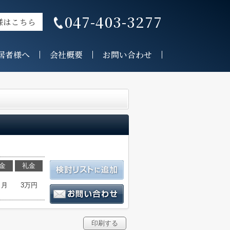
047-403-3277
様はこちら
居者様へ
会社概要
お問い合わせ
金
礼金
ヶ月
3万円
印刷する