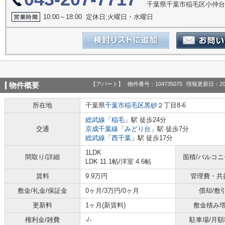
千葉県千葉市稲毛区小仲台２
10:00～18:00 定休日:火曜日・水曜日
【アパート】
物件番号：104735070
情報更新日：20
物件概要
所在地
千葉県
千葉市稲毛区
黒砂
２丁目8-6
総武線
「
稲毛
」駅 徒歩24分
交通
京成千葉線
「
みどり台
」駅 徒歩7分
総武線
「
西千葉
」駅 徒歩17分
1LDK
間取り/詳細
面積/バルコ
LDK 11.1帖
/
洋室 4.6帖
賃料
9.9万円
管理費・共
敷金/礼金/保証金
0ヶ月/3万円/0ヶ月
償却/敷
更新料
1ヶ月(新賃料)
敷金積み
権利金/雑費
-/-
駐車場/月額