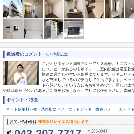
担当者のコメント
佐藤広章
こだわりポイント満載のD-セアリス黒砂。ミニスト
にコンビニがあるのもポイント。室内設備は浴室乾
快適に過ごしやすいお部屋になります。セキュリティ
など充実しているので安心して生活できます。ペッ
トを飼いたいという方にもおすすめです。新しい土
や総武線稲毛付近にあるお部屋をお探しなら、当社にお任せ下さい。素敵
ポイント・特徴
ネット使用料不要
洗面所にドア
ウッドデッキ
防犯カメラ
カード
お問い合わせは
株式会社レイエス稲毛店まで
043-207-7717
〒263-0043