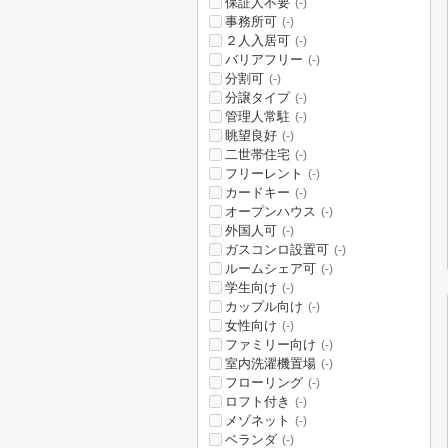
保証人不要
(-)
事務所可
(-)
２人入居可
(-)
バリアフリー
(-)
分割可
(-)
分譲タイプ
(-)
管理人常駐
(-)
眺望良好
(-)
二世帯住宅
(-)
フリーレント
(-)
カードキー
(-)
オープンハウス
(-)
外国人可
(-)
ガスコンロ設置可
(-)
ルームシェア可
(-)
学生向け
(-)
カップル向け
(-)
女性向け
(-)
ファミリー向け
(-)
室内洗濯機置場
(-)
フローリング
(-)
ロフト付き
(-)
メゾネット
(-)
ベランダ
(-)