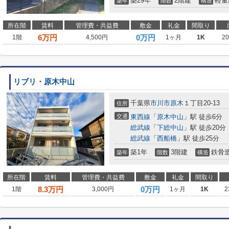
築29年
2階建
軽量
築年
階数
構造
所在階
賃料
管理費・共益費
敷金
礼金
間取り
6
万円
0万円
1階
4,500円
1ヶ月
1K
2
リブリ・原木中山
千葉県
市川市
原木
１丁目20-13
住所
交通
東西線
「
原木中山
」駅 徒歩6分
総武線
「
下総中山
」駅 徒歩20分
総武線
「
西船橋
」駅 徒歩25分
築1年
3階建
鉄骨
築年
階数
構造
所在階
賃料
管理費・共益費
敷金
礼金
間取り
8.3
万円
0万円
1階
3,000円
1ヶ月
1K
2