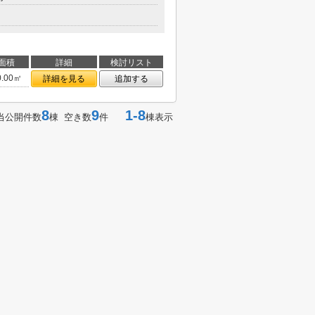
面積
詳細
検討リスト
0.00㎡
詳細を見る
追加する
8
9
1-8
当公開件数
棟 空き数
件
棟表示