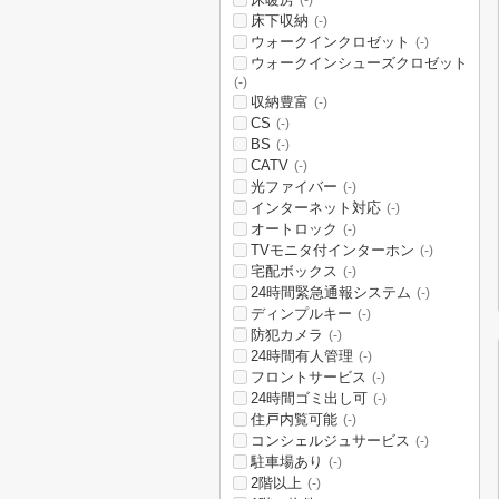
(-)
床下収納
(-)
ウォークインクロゼット
(-)
ウォークインシューズクロゼット
(-)
収納豊富
(-)
CS
(-)
BS
(-)
CATV
(-)
光ファイバー
(-)
インターネット対応
(-)
オートロック
(-)
TVモニタ付インターホン
(-)
宅配ボックス
(-)
24時間緊急通報システム
(-)
ディンプルキー
(-)
防犯カメラ
(-)
24時間有人管理
(-)
フロントサービス
(-)
24時間ゴミ出し可
(-)
住戸内覧可能
(-)
コンシェルジュサービス
(-)
駐車場あり
(-)
2階以上
(-)