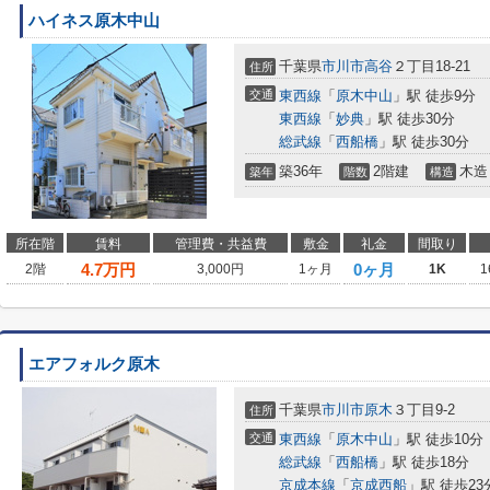
ハイネス原木中山
千葉県
市川市
高谷
２丁目18-21
住所
交通
東西線
「
原木中山
」駅 徒歩9分
東西線
「
妙典
」駅 徒歩30分
総武線
「
西船橋
」駅 徒歩30分
築36年
2階建
木造
築年
階数
構造
所在階
賃料
管理費・共益費
敷金
礼金
間取り
4.7
万円
0ヶ月
2階
3,000円
1ヶ月
1K
1
エアフォルク原木
千葉県
市川市
原木
３丁目9-2
住所
交通
東西線
「
原木中山
」駅 徒歩10分
総武線
「
西船橋
」駅 徒歩18分
京成本線
「
京成西船
」駅 徒歩23