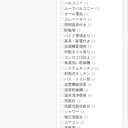
バルコニー
(-)
ルーフバルコニー
(-)
オール電化
(-)
エレベーター
(-)
照明器具付き
(-)
駐輪場
(-)
バイク置場あり
(-)
家具・家電付き
(-)
洗濯機置場有
(-)
外観タイル張り
(-)
コンロ２口以上
(-)
食器洗い乾燥機
(-)
システムキッチン
(-)
対面式キッチン
(-)
バス・トイレ別
(-)
追焚機能浴室
(-)
浴室乾燥機
(-)
温水洗浄便座
(-)
洗面台
(-)
洗髪洗面化粧台
(-)
シャワー
(-)
独立洗面台
(-)
エアコン
(-)
床暖房