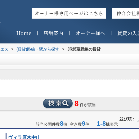
オーナー様専用ページはこちら
仲介会社
ス
Home
店舗案内
オーナー様へ
賃貸の入
イエス
>
(賃貸)路線・駅から探す
>
JR武蔵野線の賃貸
8
件が該当
並び順：
8
9
1-8
該当公開件数
棟 空き数
件
棟表示
ヴィラ原木中山