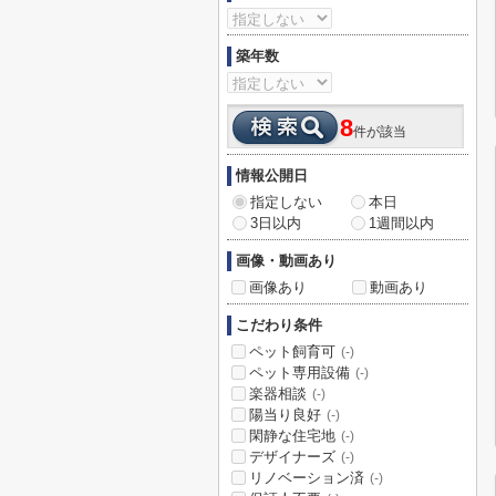
築年数
8
件が該当
情報公開日
指定しない
本日
3日以内
1週間以内
画像・動画あり
画像あり
動画あり
こだわり条件
ペット飼育可
(-)
ペット専用設備
(-)
楽器相談
(-)
陽当り良好
(-)
閑静な住宅地
(-)
デザイナーズ
(-)
リノベーション済
(-)