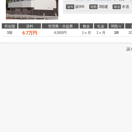
築9年
3階建
木造
築年
階数
構造
所在階
賃料
管理費・共益費
敷金
礼金
間取り
6.7
万円
3階
4,000円
1ヶ月
1ヶ月
1R
2
該