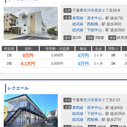
千葉県
市川市
高谷
２丁目16-8
住所
交通
東西線
「
原木中山
」駅 徒歩7分
総武線
「
西船橋
」駅 徒歩30分
総武線
「
下総中山
」駅 徒歩26分
築2年
3階建
鉄骨
築年
階数
構造
所在階
賃料
管理費・共益費
敷金
礼金
間取り
8
万円
0万円
1階
3,000円
1ヶ月
1K
2
8.1
万円
0万円
2階
3,000円
1ヶ月
1K
2
レクエール
千葉県
市川市
原木
２丁目2-13
住所
交通
東西線
「
原木中山
」駅 徒歩6分
総武線
「
下総中山
」駅 徒歩25分
総武線
「
西船橋
」駅 徒歩27分