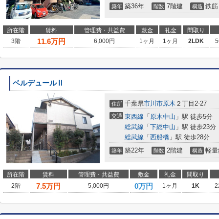
築36年
7階建
鉄筋
築年
階数
構造
所在階
賃料
管理費・共益費
敷金
礼金
間取り
11.6
万円
3階
6,000円
1ヶ月
1ヶ月
2LDK
5
ベルデュールⅡ
千葉県
市川市
原木
２丁目2-27
住所
交通
東西線
「
原木中山
」駅 徒歩5分
総武線
「
下総中山
」駅 徒歩23分
総武線
「
西船橋
」駅 徒歩28分
築22年
2階建
軽量
築年
階数
構造
所在階
賃料
管理費・共益費
敷金
礼金
間取り
7.5
万円
0万円
2階
5,000円
1ヶ月
1K
2