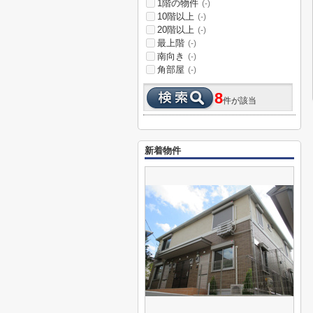
1階の物件
(-)
10階以上
(-)
20階以上
(-)
最上階
(-)
南向き
(-)
角部屋
(-)
8
件が該当
新着物件