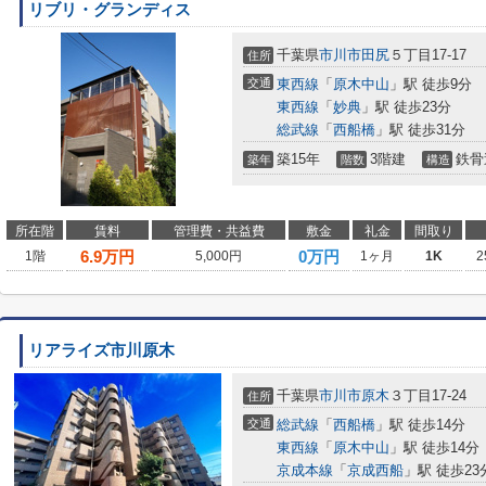
リブリ・グランディス
千葉県
市川市
田尻
５丁目17-17
住所
交通
東西線
「
原木中山
」駅 徒歩9分
東西線
「
妙典
」駅 徒歩23分
総武線
「
西船橋
」駅 徒歩31分
築15年
3階建
鉄骨
築年
階数
構造
所在階
賃料
管理費・共益費
敷金
礼金
間取り
6.9
万円
0万円
1階
5,000円
1ヶ月
1K
2
リアライズ市川原木
千葉県
市川市
原木
３丁目17-24
住所
交通
総武線
「
西船橋
」駅 徒歩14分
東西線
「
原木中山
」駅 徒歩14分
京成本線
「
京成西船
」駅 徒歩23