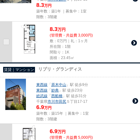
8.3
万円
築年数：築1年 ｜募集中：
1室
階数：3階建
8.3
万
円
(管理費・共益費 3,000円)
敷：0万円｜礼：1ヶ月
所在階：1階
間取り：1K
面積：23.45㎡
リブリ・グランディス
賃貸｜マンション
東西線
「
原木中山
」駅 徒歩9分
東西線
「
妙典
」駅 徒歩23分
総武線
「
西船橋
」駅 徒歩31分
千葉県
市川市
田尻
５丁目17-17
6.9
万円
築年数：築15年 ｜募集中：
1室
階数：3階建
6.9
万
円
(管理費・共益費 5,000円)