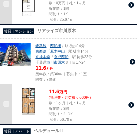
敷：0万円｜礼：1ヶ月
所在階：1階
間取り：1K
面積：25.67㎡
リアライズ市川原木
賃貸｜マンション
総武線
「
西船橋
」駅 徒歩14分
東西線
「
原木中山
」駅 徒歩14分
京成本線
「
京成西船
」駅 徒歩23分
千葉県
市川市
原木
３丁目17-24
11.6
万円
築年数：築36年 ｜募集中：
1室
階数：7階建
11.6
万
円
(管理費・共益費 6,000円)
敷：1ヶ月｜礼：1ヶ月
所在階：3階
間取り：2LDK
面積：56.70㎡
ベルデュールⅡ
賃貸｜アパート