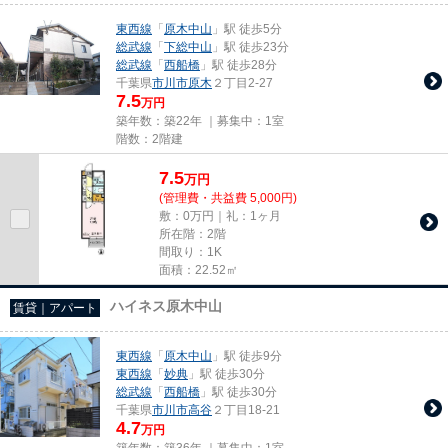
東西線
「
原木中山
」駅 徒歩5分
総武線
「
下総中山
」駅 徒歩23分
総武線
「
西船橋
」駅 徒歩28分
千葉県
市川市
原木
２丁目2-27
7.5
万円
築年数：築22年 ｜募集中：
1室
階数：2階建
7.5
万
円
(管理費・共益費 5,000円)
敷：0万円｜礼：1ヶ月
所在階：2階
間取り：1K
面積：22.52㎡
ハイネス原木中山
賃貸｜アパート
東西線
「
原木中山
」駅 徒歩9分
東西線
「
妙典
」駅 徒歩30分
総武線
「
西船橋
」駅 徒歩30分
千葉県
市川市
高谷
２丁目18-21
4.7
万円
築年数：築36年 ｜募集中：
1室