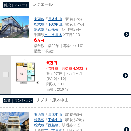
レクエール
賃貸｜アパート
東西線
「
原木中山
」駅 徒歩6分
総武線
「
下総中山
」駅 徒歩25分
総武線
「
西船橋
」駅 徒歩27分
千葉県
市川市
原木
２丁目2-13
6
万円
築年数：築29年 ｜募集中：
1室
階数：2階建
6
万
円
(管理費・共益費 4,500円)
敷：0万円｜礼：1ヶ月
所在階：1階
間取り：1K
面積：20.97㎡
リブリ・原木中山
賃貸｜マンション
東西線
「
原木中山
」駅 徒歩6分
総武線
「
下総中山
」駅 徒歩20分
総武線
「
西船橋
」駅 徒歩25分
千葉県
市川市
原木
１丁目20-13