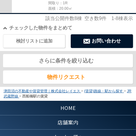
間取り：1R
面積：20.00㎡
該当公開件数
8
棟 空き数
9
件
1-8
棟表示
チェックした物件をまとめて
検討リストに追加
お問い合わせ
さらに条件を絞り込む
物件リクエスト
津田沼の不動産や賃貸管理｜株式会社レイエス
>
(賃貸)路線・駅から探す
>
JR
武蔵野線
>
西船橋駅の賃貸
HOME
店舗案内