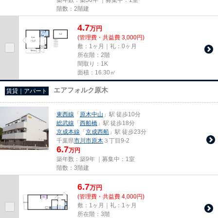
階数：2階建
4.7
万
円
(管理費・共益費 3,000円)
敷：1ヶ月｜礼：0ヶ月
所在階：2階
間取り：1K
面積：16.30㎡
エアフォルク原木
賃貸｜アパート
東西線
「
原木中山
」駅 徒歩10分
総武線
「
西船橋
」駅 徒歩18分
京成本線
「
京成西船
」駅 徒歩23分
千葉県
市川市
原木
３丁目9-2
6.7
万円
築年数：築9年 ｜募集中：
1室
階数：3階建
6.7
万
円
(管理費・共益費 4,000円)
敷：1ヶ月｜礼：1ヶ月
所在階：3階