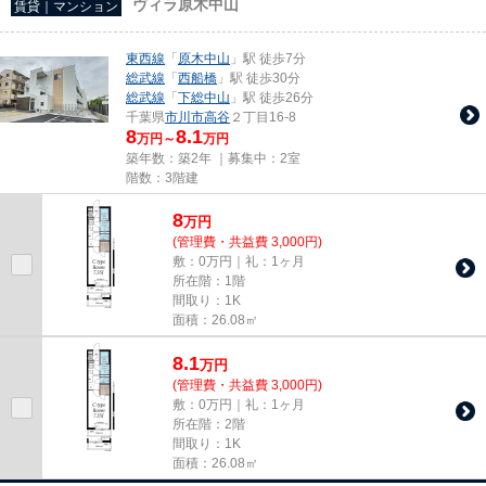
ヴィラ原木中山
賃貸｜マンション
東西線
「
原木中山
」駅 徒歩7分
総武線
「
西船橋
」駅 徒歩30分
総武線
「
下総中山
」駅 徒歩26分
千葉県
市川市
高谷
２丁目16-8
8
8.1
万円～
万円
築年数：築2年 ｜募集中：
2室
階数：3階建
8
万
円
(管理費・共益費 3,000円)
敷：0万円｜礼：1ヶ月
所在階：1階
間取り：1K
面積：26.08㎡
8.1
万
円
(管理費・共益費 3,000円)
敷：0万円｜礼：1ヶ月
所在階：2階
間取り：1K
面積：26.08㎡